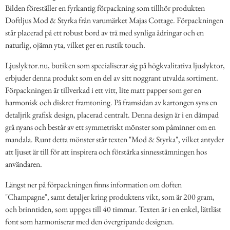
Bilden föreställer en fyrkantig förpackning som tillhör produkten
Doftljus Mod & Styrka från varumärket Majas Cottage. Förpackningen
står placerad på ett robust bord av trä med synliga ådringar och en
naturlig, ojämn yta, vilket ger en rustik touch.
Ljuslyktor.nu, butiken som specialiserar sig på högkvalitativa ljuslyktor,
erbjuder denna produkt som en del av sitt noggrant utvalda sortiment.
Förpackningen är tillverkad i ett vitt, lite matt papper som ger en
harmonisk och diskret framtoning. På framsidan av kartongen syns en
detaljrik grafisk design, placerad centralt. Denna design är i en dämpad
grå nyans och består av ett symmetriskt mönster som påminner om en
mandala. Runt detta mönster står texten "Mod & Styrka", vilket antyder
att ljuset är till för att inspirera och förstärka sinnesstämningen hos
användaren.
Längst ner på förpackningen finns information om doften
"Champagne", samt detaljer kring produktens vikt, som är 200 gram,
och brinntiden, som uppges till 40 timmar. Texten är i en enkel, lättläst
font som harmoniserar med den övergripande designen.