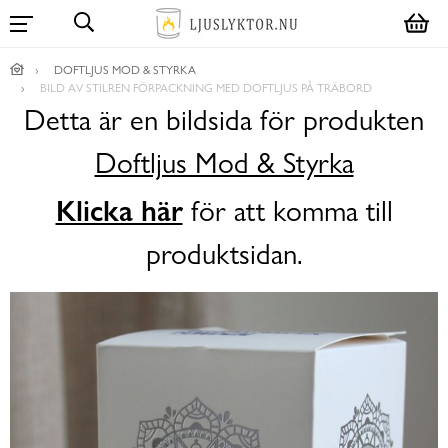
DOFTLJUS MOD & STYRKA
BILD AV STILREN FÖRPACKNING MED DOFTLJUS PÅ TRÄBORD
Detta är en bildsida för produkten
Doftljus Mod & Styrka
Klicka här
för att komma till
produktsidan.