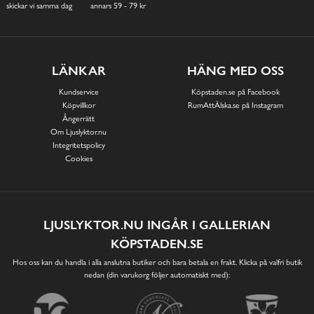
skickar vi samma dag
annars 59 - 79 kr
LÄNKAR
HÄNG MED OSS
Kundservice
Köpstaden.se på Facebook
Köpvillkor
RumAttÄlska.se på Instagram
Ångerrätt
Om Ljuslyktor.nu
Integritetspolicy
Cookies
LJUSLYKTOR.NU INGÅR I GALLERIAN
KÖPSTADEN.SE
Hos oss kan du handla i alla anslutna butiker och bara betala en frakt. Klicka på valfri butik
nedan (din varukorg följer automatiskt med):