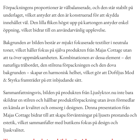
Förpackningens proportioner är välbalanserade, och den står stabilt på
underlaget, vilket antyder att den är konstruerad för att skydda
innehållet väl. Den lilla fliken högst upp på kartongen antyder enkel
öppning, vilket bidrar till en användarvänlig upplevelse.
Bakgrunden av bilden består av mjukt fokuserade textilier i neutrala
toner, vilket håller fokus på själva produkten från Majas Cottage utan
att ta över uppmärksamheten. Kombinationen av dessa element – det
naturliga träbordet, den stilrena förpackningen och den dova
bakgrunden – skapar en harmonisk helhet, vilket gör att Doftljus Mod
& Styrka framträder på ett inbjudande sätt.
Sammanfattningsvis, bilden på produkten från Ljuslyktor.nu inte bara
skildrar en stilren och hållbar produktförpackning utan även förmedlar
en känsla av kvalitet och omsorg i designen. Denna presentation från
Majas Cottage bidrar till att skapa förväntningar på ljusets prestanda och
estetik, vilket sammanfaller med butikens fokus på design och
ljuskvalitet.