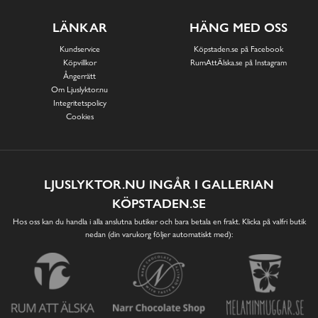
LÄNKAR
HÄNG MED OSS
Kundservice
Köpstaden.se på Facebook
Köpvillkor
RumAttÄlska.se på Instagram
Ångerrätt
Om Ljuslyktor.nu
Integritetspolicy
Cookies
LJUSLYKTOR.NU INGÅR I GALLERIAN
KÖPSTADEN.SE
Hos oss kan du handla i alla anslutna butiker och bara betala en frakt. Klicka på valfri butik
nedan (din varukorg följer automatiskt med):