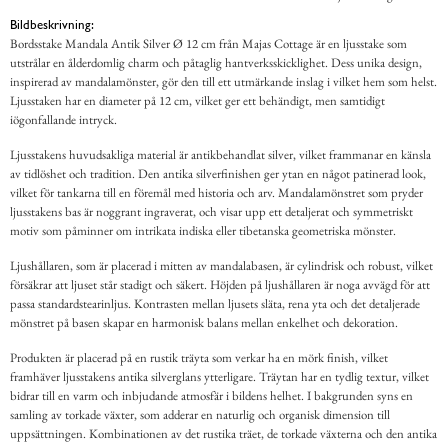
Bildbeskrivning:
Bordsstake Mandala Antik Silver Ø 12 cm från Majas Cottage är en ljusstake som
utstrålar en ålderdomlig charm och påtaglig hantverksskicklighet. Dess unika design,
inspirerad av mandalamönster, gör den till ett utmärkande inslag i vilket hem som helst.
Ljusstaken har en diameter på 12 cm, vilket ger ett behändigt, men samtidigt
iögonfallande intryck.
Ljusstakens huvudsakliga material är antikbehandlat silver, vilket frammanar en känsla
av tidlöshet och tradition. Den antika silverfinishen ger ytan en något patinerad look,
vilket för tankarna till en föremål med historia och arv. Mandalamönstret som pryder
ljusstakens bas är noggrant ingraverat, och visar upp ett detaljerat och symmetriskt
motiv som påminner om intrikata indiska eller tibetanska geometriska mönster.
Ljushållaren, som är placerad i mitten av mandalabasen, är cylindrisk och robust, vilket
försäkrar att ljuset står stadigt och säkert. Höjden på ljushållaren är noga avvägd för att
passa standardstearinljus. Kontrasten mellan ljusets släta, rena yta och det detaljerade
mönstret på basen skapar en harmonisk balans mellan enkelhet och dekoration.
Produkten är placerad på en rustik träyta som verkar ha en mörk finish, vilket
framhäver ljusstakens antika silverglans ytterligare. Träytan har en tydlig textur, vilket
bidrar till en varm och inbjudande atmosfär i bildens helhet. I bakgrunden syns en
samling av torkade växter, som adderar en naturlig och organisk dimension till
uppsättningen. Kombinationen av det rustika träet, de torkade växterna och den antika