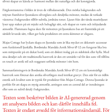
silvret skapar en känsla av harmoni mellan det naturliga och det konstgjorda.
Färgkontrasterna i bilden är även de välbalanserade. Den mörka bakgrunden och
träytan framhäver ljusstakens silverglans och detaljrika mönster, medan de torkade
växterna i bakgrunden tillför subtila, jordnära toner. Ljuset från det tända stearinljuset
lyser upp staken på ett mjukt och behagligt sätt, och skapar en varm och inbjudande
atmosfär. Flammans lugna sken får mönstren på ljusstakens bas att framträda på ett
särskilt levande sätt, vilket ger hela produkten ett extra skimmer av elegans.
Majas Cottage har lyckats skapa en ljusstake som är lika mycket en dekorativ accessoar
som funktionell ljuskälla. Bordsstake Mandala Antik Silver Ø 12 cm fungerar lika bra
som mittpunkt på ett dukat bord, som ett diskret inslag på en sidobänk eller hylla. Med
sina detaljer och sitt traditionella hantverk är den ett utmärkt val för den som vill tillföra
en touch av antik stil och noggrant utförda mönster i sitt hem.
Sammanfattningsvis är Bordsstake Mandala Antik Silver Ø 12 cm ett konstnärligt
hantverk som förenar den antika silverfärgen med intrikat gravyr. Den står för en tidlös
estetik och kvalitet som är typisk för produkter från Majas Cottage. Denna ljusstake är
perfekt för att skapa en mysig atmosfär, antingen som en central del av inredningen
eller som en subtil detalj i bakgrunden.