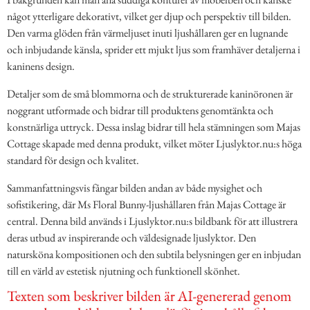
något ytterligare dekorativt, vilket ger djup och perspektiv till bilden.
Den varma glöden från värmeljuset inuti ljushållaren ger en lugnande
och inbjudande känsla, sprider ett mjukt ljus som framhäver detaljerna i
kaninens design.
Detaljer som de små blommorna och de strukturerade kaninöronen är
noggrant utformade och bidrar till produktens genomtänkta och
konstnärliga uttryck. Dessa inslag bidrar till hela stämningen som Majas
Cottage skapade med denna produkt, vilket möter Ljuslyktor.nu:s höga
standard för design och kvalitet.
Sammanfattningsvis fångar bilden andan av både mysighet och
sofistikering, där Ms Floral Bunny-ljushållaren från Majas Cottage är
central. Denna bild används i Ljuslyktor.nu:s bildbank för att illustrera
deras utbud av inspirerande och väldesignade ljuslyktor. Den
natursköna kompositionen och den subtila belysningen ger en inbjudan
till en värld av estetisk njutning och funktionell skönhet.