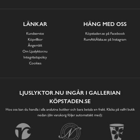
LÄNKAR
HÄNG MED OSS
Kundservice
Köpstaden.se på Facebook
Köpvillkor
RumAttÄlska.se på Instagram
Ångerrätt
Om Ljuslyktor.nu
Integritetspolicy
Cookies
LJUSLYKTOR.NU INGÅR I GALLERIAN
KÖPSTADEN.SE
Hos oss kan du handla i alla anslutna butiker och bara betala en frakt. Klicka på valfri butik
nedan (din varukorg följer automatiskt med):