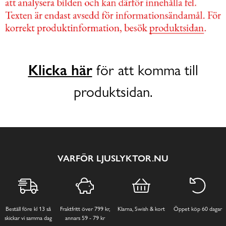
Klicka här
för att komma till
produktsidan.
VARFÖR LJUSLYKTOR.NU
Beställ före kl 13 så
Fraktfritt över 799 kr,
Klarna, Swish & kort
Öppet köp 60 dagar
skickar vi samma dag
annars 59 - 79 kr