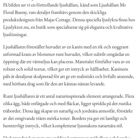
På bilden ser vi en förtrollande ljushållare, känd som Ljushållare Ms
Floral Bunny, vars detaljer framhävs genom den skickliga
produktdesignen från Majas Cottage. Denna speciella ljuslykta finns hos
Ljuslyktor.nu, en butik som specialiserar sig på eleganta och kvalitativa
ljuslösningar.
Ljushållaren föreställer huvudet av en kanin med en rik och noggrant
utformad krans av blommor runt huvudet, vilket subtilt omgärdar en
öppning där ett värmeljus kan placeras. Materialet förefaller vara av en
robust och solid textur, vilket ger ett intryck av hållbarhet. Kaninens
päls är detaljerat skulpterad för att ge ett realistiskt och livfullt utseende,
med hörbara drag som får den att kännas nästan levande.
Runt ljushållaren är ett antal naturinspirerade element arrangerade. Flera
olika ägg, både enfärgade och med fläckar, ligger spridda på det rustika
träbordet. Dessa ägg skapar en naturlig och jordnära atmosfär, förstärkt
av det omgivande träets mörka toner. Bordets yta ger ett lantligt och
hemtrevligt intryck, vilket kompletterar ljusstakens naturnära stil.
I bakgrunden kan man ana suddiga konturer av möbelben och kanske