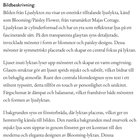
Bildbeskrivning:
Bilden från Ljuslyktor.nu visar en estetiskt tilltalande ljuslykta, känd
som Blooming/Paisley Flower, från varumärket Majas Cottage.
Ljuslyktan är cylinderformad och har en yta som reflekterar ljus på ett
fascinerande sätt. På den transparenta glasytan syns detaljerade,
invecklade mönster i form av blommor och paisley-designs. Dessa
mönster är symmetriskt placerade och skapar en central fokus på lyktan.
Ljuset inuti lyktan lyser upp mönstret och skapar en varm omgivning.
Glasets struktur gör att ljuset sprids mjukt och subtilt, vilket bidrar till
en behaglig atmosfär. Runt den centrala blomdesignen syns text i ett
stilrent typsnitt, detta tillför en touch av personlighet och unikitet.
Färgschemat är dämpat och balanserat, vilket framhäver både mönstret
och formen av ljuslyktan.
I bakgrunden syns en fönsterbräda, där lyktan placeras, vilket ger en
hemtrevlig känsla till bilden. Den rustika bakgrunden med murverk och
mjukt ljus som sipprar in genom fönstret ger ett kontrast till den
moderna och eleganta designen av Blooming-lyktan. Denna