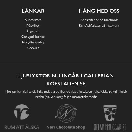
LÄNKAR
HÄNG MED OSS
Kundservice
Köpstaden.se på Facebook
Köpvillkor
RumAttÄlska.se på Instagram
Ångerrätt
Om Ljuslyktor.nu
Integritetspolicy
Cookies
LJUSLYKTOR.NU INGÅR I GALLERIAN
KÖPSTADEN.SE
Hos oss kan du handla i alla anslutna butiker och bara betala en frakt. Klicka på valfri butik
nedan (din varukorg följer automatiskt med):