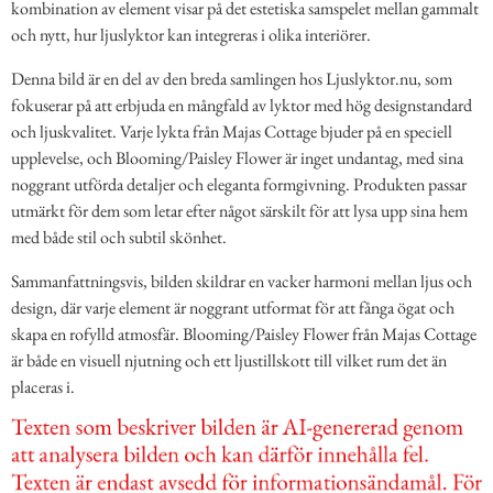
kombination av element visar på det estetiska samspelet mellan gammalt
och nytt, hur ljuslyktor kan integreras i olika interiörer.
Denna bild är en del av den breda samlingen hos Ljuslyktor.nu, som
fokuserar på att erbjuda en mångfald av lyktor med hög designstandard
och ljuskvalitet. Varje lykta från Majas Cottage bjuder på en speciell
upplevelse, och Blooming/Paisley Flower är inget undantag, med sina
noggrant utförda detaljer och eleganta formgivning. Produkten passar
utmärkt för dem som letar efter något särskilt för att lysa upp sina hem
med både stil och subtil skönhet.
Sammanfattningsvis, bilden skildrar en vacker harmoni mellan ljus och
design, där varje element är noggrant utformat för att fånga ögat och
skapa en rofylld atmosfär. Blooming/Paisley Flower från Majas Cottage
är både en visuell njutning och ett ljustillskott till vilket rum det än
placeras i.