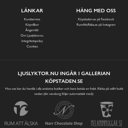
LÄNKAR
HÄNG MED OSS
Kundservice
Köpstaden.se på Facebook
Köpvillkor
RumAttÄlska.se på Instagram
Ångerrätt
Om Ljuslyktor.nu
Integritetspolicy
Cookies
LJUSLYKTOR.NU INGÅR I GALLERIAN
KÖPSTADEN.SE
Hos oss kan du handla i alla anslutna butiker och bara betala en frakt. Klicka på valfri butik
nedan (din varukorg följer automatiskt med):