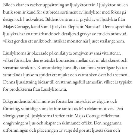
Bilden visar en vacker uppsättning av ljuslyktor från Ljuslyktor.nu, en
butik som är känd för sitt breda sortiment av ljuslyktor med fokus på
design och ljuskvalitet. Bildens centrum är prydd av en ljuslykta från
Majas Cottage, känd som Ljuslykta Elephant Namasté. Denna specifika
ljuslykta har en utmärkande och detaljerad gravyr av ett elefanthuvud,
vilket ger den ett unikt och intrikat mönster när ljuset strålar genom.
Ljuslyktorna är placerade på en slät yta omgiven av små vita stenar,
vilket förstärker den estetiska kontrasten mellan det mjuka skenet och
stenarnas struktur. Runtomkring huvudlyktan finns ytterligare lyktor
samt tända ljus som sprider ett mjukt och varmt sken över hela scenen.
Denna ljussättning bidrar till en stämningsfull atmosfär, vilket är typiskt
för produkterna från Ljuslyktor.nu.
Bakgrundens subtila mönster förstärker intrycket av elegans och
förfining, samtidigt som det inte tar fokus från elefantmotivet. Den
silvriga ytan på ljuslyktorna i serien från Majas Cottage reflekterar
omgivningens ljus och skapar en skimrande effekt. Den noggranna
utformningen och placeringen av varje del gör att ljusets sken och