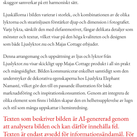
skuggor samverkar på ett harmoniskt sätt.
Ljuskällorna i bilden varierar i storlek, och kombinationen av de olika
lyktorna och stearinljusen förstärker djup och dimension i fotografiet.
Varje lykta, särskilt den med elefantmotivet, fångar delikata detaljer som
mönster och textur, vilket visar på den höga kvaliteten och designen
som både Ljuslyktor.nu och Majas Cottage erbjuder.
Denna arrangemang och uppsättning av ljus och lyktor från
Ljuslyktor.nu visar skickligt upp Majas Cottage produkt i all sin prakt
och mångsidighet. Bilden kommunicerar enkelhet samtidigt som den
understryker de dekorativa egenskaperna hos Ljuslykta Elephant
Namasté, vilket gör den till en passande illustration för både
marknadsföring och inspirationskonsumtion. Genom att integrera de
olika element som finns i bilden skapar den en helhetsupplevelse av lugn
och stil som många uppskattar i heminredning.