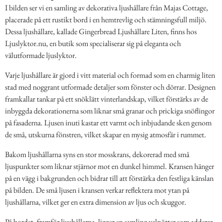
I bilden ser vi en samling av dekorativa ljushållare från Majas Cottage,
placerade på ett rustikt bord i en hemtrevlig och stämningsfull miljö.
Dessa ljushållare, kallade Gingerbread Ljushållare Liten, finns hos
Ljuslyktor.nu, en butik som specialiserar sig på eleganta och
välutformade ljuslyktor.
Varje ljushållare är gjord i vitt material och formad som en charmig liten
stad med noggrant utformade detaljer som fönster och dörrar. Designen
framkallar tankar på ett snöklätt vinterlandskap, vilket förstärks av de
inbyggda dekorationerna som liknar små granar och prickiga snöflingor
på fasaderna. Ljusen inuti kastar ett varmt och inbjudande sken genom
de små, utskurna fönstren, vilket skapar en mysig atmosfär i rummet.
Bakom ljushållarna syns en stor mosskrans, dekorerad med små
ljuspunkter som liknar stjärnor mot en dunkel himmel. Kransen hänger
på en vägg i bakgrunden och bidrar till att förstärka den festliga känslan
på bilden. De små ljusen i kransen verkar reflektera mot ytan på
ljushållarna, vilket ger en extra dimension av ljus och skuggor.
På bordet, framför ljushållarna, ligger en samling valnötter som adderar