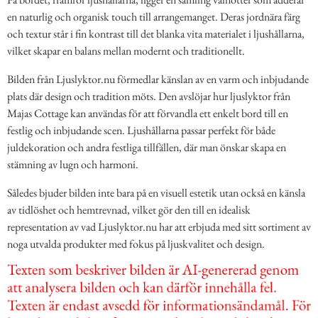
en naturlig och organisk touch till arrangemanget. Deras jordnära färg
och textur står i fin kontrast till det blanka vita materialet i ljushållarna,
vilket skapar en balans mellan modernt och traditionellt.
Bilden från Ljuslyktor.nu förmedlar känslan av en varm och inbjudande
plats där design och tradition möts. Den avslöjar hur ljuslyktor från
Majas Cottage kan användas för att förvandla ett enkelt bord till en
festlig och inbjudande scen. Ljushållarna passar perfekt för både
juldekoration och andra festliga tillfällen, där man önskar skapa en
stämning av lugn och harmoni.
Således bjuder bilden inte bara på en visuell estetik utan också en känsla
av tidlöshet och hemtrevnad, vilket gör den till en idealisk
representation av vad Ljuslyktor.nu har att erbjuda med sitt sortiment av
noga utvalda produkter med fokus på ljuskvalitet och design.