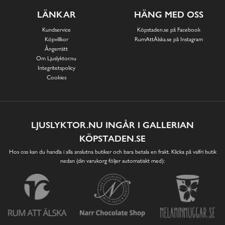
LÄNKAR
HÄNG MED OSS
Kundservice
Köpstaden.se på Facebook
Köpvillkor
RumAttÄlska.se på Instagram
Ångerrätt
Om Ljuslyktor.nu
Integritetspolicy
Cookies
LJUSLYKTOR.NU INGÅR I GALLERIAN
KÖPSTADEN.SE
Hos oss kan du handla i alla anslutna butiker och bara betala en frakt. Klicka på valfri butik
nedan (din varukorg följer automatiskt med):