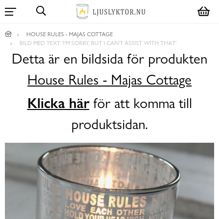
HOUSE RULES - MAJAS COTTAGE
BILD MED TEXT: 'I'M SORRY, BUT I CAN’T ASSIST WITH THAT'
Detta är en bildsida för produkten
House Rules - Majas Cottage
Klicka här
för att komma till
produktsidan.