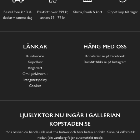
Beställ före kl 13 så
Fraktfritt över 799 kr,
Klarna, Swish & kort
Öppet köp 60 dagar
skickar vi samma dag
annars 59 - 79 kr
LÄNKAR
HÄNG MED OSS
Kundservice
Köpstaden.se på Facebook
Köpvillkor
RumAttÄlska.se på Instagram
Ångerrätt
Om Ljuslyktor.nu
Integritetspolicy
Cookies
LJUSLYKTOR.NU INGÅR I GALLERIAN
KÖPSTADEN.SE
Hos oss kan du handla i alla anslutna butiker och bara betala en frakt. Klicka på valfri butik
nedan (din varukorg följer automatiskt med):