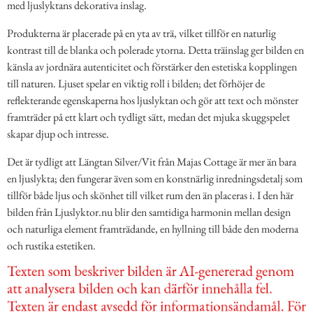
med ljuslyktans dekorativa inslag.
Produkterna är placerade på en yta av trä, vilket tillför en naturlig
kontrast till de blanka och polerade ytorna. Detta träinslag ger bilden en
känsla av jordnära autenticitet och förstärker den estetiska kopplingen
till naturen. Ljuset spelar en viktig roll i bilden; det förhöjer de
reflekterande egenskaperna hos ljuslyktan och gör att text och mönster
framträder på ett klart och tydligt sätt, medan det mjuka skuggspelet
skapar djup och intresse.
Det är tydligt att Längtan Silver/Vit från Majas Cottage är mer än bara
en ljuslykta; den fungerar även som en konstnärlig inredningsdetalj som
tillför både ljus och skönhet till vilket rum den än placeras i. I den här
bilden från Ljuslyktor.nu blir den samtidiga harmonin mellan design
och naturliga element framträdande, en hyllning till både den moderna
och rustika estetiken.