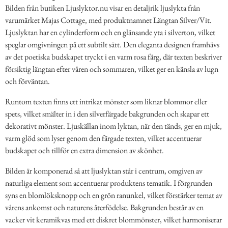
Bilden från butiken Ljuslyktor.nu visar en detaljrik ljuslykta från
varumärket Majas Cottage, med produktnamnet Längtan Silver/Vit.
Ljuslyktan har en cylinderform och en glänsande yta i silverton, vilket
speglar omgivningen på ett subtilt sätt. Den eleganta designen framhävs
av det poetiska budskapet tryckt i en varm rosa färg, där texten beskriver
försiktig längtan efter våren och sommaren, vilket ger en känsla av lugn
och förväntan.
Runtom texten finns ett intrikat mönster som liknar blommor eller
spets, vilket smälter in i den silverfärgade bakgrunden och skapar ett
dekorativt mönster. Ljuskällan inom lyktan, när den tänds, ger en mjuk,
varm glöd som lyser genom den färgade texten, vilket accentuerar
budskapet och tillför en extra dimension av skönhet.
Bilden är komponerad så att ljuslyktan står i centrum, omgiven av
naturliga element som accentuerar produktens tematik. I förgrunden
syns en blomlöksknopp och en grön ranunkel, vilket förstärker temat av
vårens ankomst och naturens återfödelse. Bakgrunden består av en
vacker vit keramikvas med ett diskret blommönster, vilket harmoniserar