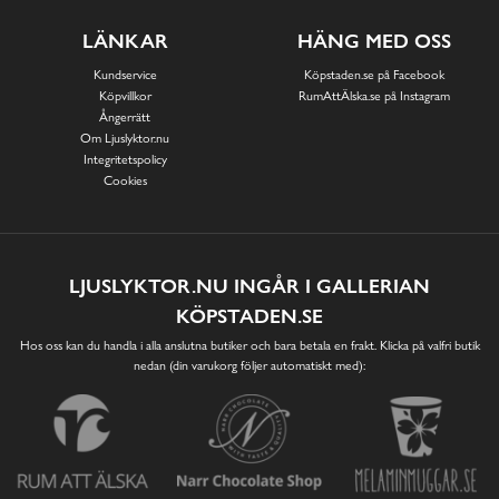
LÄNKAR
HÄNG MED OSS
Kundservice
Köpstaden.se på Facebook
Köpvillkor
RumAttÄlska.se på Instagram
Ångerrätt
Om Ljuslyktor.nu
Integritetspolicy
Cookies
LJUSLYKTOR.NU INGÅR I GALLERIAN
KÖPSTADEN.SE
Hos oss kan du handla i alla anslutna butiker och bara betala en frakt. Klicka på valfri butik
nedan (din varukorg följer automatiskt med):