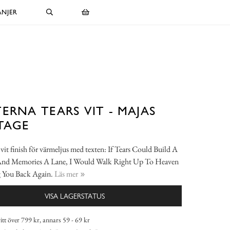
NJER
ERNA TEARS VIT - MAJAS
TAGE
 vit finish för värmeljus med texten: If Tears Could Build A
And Memories A Lane, I Would Walk Right Up To Heaven
 You Back Again.
Läs mer
VISA LAGERSTATUS
itt över 799 kr, annars 59 - 69 kr