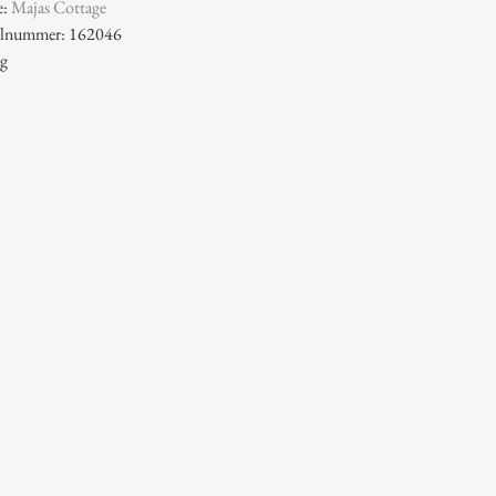
e:
Majas Cottage
kelnummer: 162046
 g