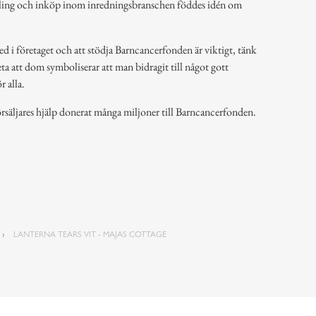
ling och inköp inom inredningsbranschen föddes idén om
ed i företaget och att stödja Barncancerfonden är viktigt, tänk
ta att dom symboliserar att man bidragit till något gott
 alla.
rsäljares hjälp donerat många miljoner till Barncancerfonden.
LANTERNA TEARS VIT - MAJAS COTTAGE