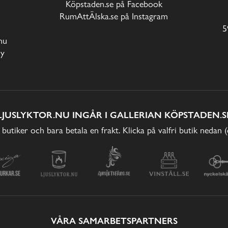
Köpstaden.se på Facebook
RumAttÄlska.se på Instagram
5
nu
cy
LJUSLYKTOR.NU INGÅR I GALLERIAN KÖPSTADEN.S
 butiker och bara betala en frakt. Klicka på valfri butik nedan 
VÅRA SAMARBETSPARTNERS