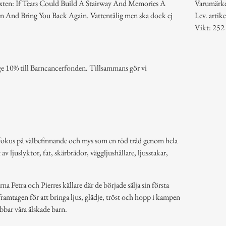
 texten: If Tears Could Build A Stairway And Memories A
Varumärk
 And Bring You Back Again. Vattentålig men ska dock ej
Lev. arti
Vikt: 252
age 10% till Barncancerfonden. Tillsammans gör vi
 fokus på välbefinnande och mys som en röd tråd genom hela
av ljuslyktor, fat, skärbrädor, väggljushållare, ljusstakar,
a Petra och Pierres källare där de började sälja sin första
ramtagen för att bringa ljus, glädje, tröst och hopp i kampen
bbar våra älskade barn.