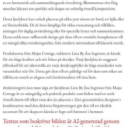
av en harmonisk och sammanhängande inredning. Blommornas vita färg
matchar lyktans ton perfekt och skapar en enhetlig visuell komposition.
Dessa ljuslyktor kan enkelt placeras på olika ytor såsom ett bord, en hylla eller
en fönsterbräda. De är även lämpliga för olika evenemang och tillfällen,
antingen för daglig användning eller för speciella fester och sammankomster.
Deras enkla men raffinerade design gör dem till ett utmärkt komplement till
en mängd olika inredningsstilar, från modern minimalism till klassisk rustik.
Produkterna från Majas Cottage, inklusive Lina By Åsa Ingrosso, är kända
för sin höga kvalitet och sitt fokus på detaljer. Varje ljuslykta är noggrant
tillverkad för att säkerställa att varje detalj uppfyller de höga standarder som
varumärket står för. Detta gör dem till ett pålitligt val för dem som söker att
tillföra en touch av elegans och funktionalitet till sina hem.
Avslutningsvis kan man säga att ljuslyktan Lina By Åsa Ingrosso från Majas
Cottage är en mångsidig och praktisk produkt som bidrar med en unik
visuell charm till vilket rum den än placeras i. Den genomtänkta designen i
kombination med den diskreta färgsättningen gör den till en idealisk
accessoar för att skapa en känsla av lugn och harmoni i hemmet.