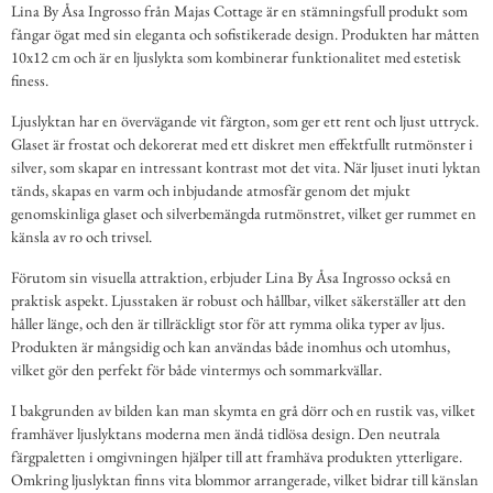
Lina By Åsa Ingrosso från Majas Cottage är en stämningsfull produkt som
fångar ögat med sin eleganta och sofistikerade design. Produkten har måtten
10x12 cm och är en ljuslykta som kombinerar funktionalitet med estetisk
finess.
Ljuslyktan har en övervägande vit färgton, som ger ett rent och ljust uttryck.
Glaset är frostat och dekorerat med ett diskret men effektfullt rutmönster i
silver, som skapar en intressant kontrast mot det vita. När ljuset inuti lyktan
tänds, skapas en varm och inbjudande atmosfär genom det mjukt
genomskinliga glaset och silverbemängda rutmönstret, vilket ger rummet en
känsla av ro och trivsel.
Förutom sin visuella attraktion, erbjuder Lina By Åsa Ingrosso också en
praktisk aspekt. Ljusstaken är robust och hållbar, vilket säkerställer att den
håller länge, och den är tillräckligt stor för att rymma olika typer av ljus.
Produkten är mångsidig och kan användas både inomhus och utomhus,
vilket gör den perfekt för både vintermys och sommarkvällar.
I bakgrunden av bilden kan man skymta en grå dörr och en rustik vas, vilket
framhäver ljuslyktans moderna men ändå tidlösa design. Den neutrala
färgpaletten i omgivningen hjälper till att framhäva produkten ytterligare.
Omkring ljuslyktan finns vita blommor arrangerade, vilket bidrar till känslan