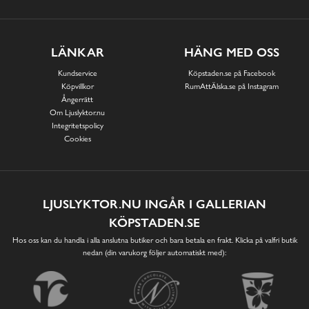
LÄNKAR
HÄNG MED OSS
Kundservice
Köpstaden.se på Facebook
Köpvillkor
RumAttÄlska.se på Instagram
Ångerrätt
Om Ljuslyktor.nu
Integritetspolicy
Cookies
LJUSLYKTOR.NU INGÅR I GALLERIAN
KÖPSTADEN.SE
Hos oss kan du handla i alla anslutna butiker och bara betala en frakt. Klicka på valfri butik
nedan (din varukorg följer automatiskt med):