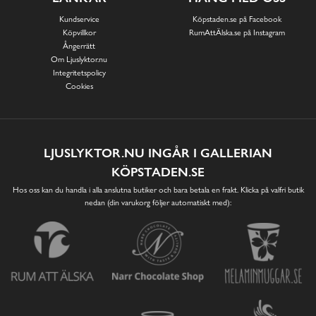
Kundservice
Köpstaden.se på Facebook
Köpvillkor
RumAttÄlska.se på Instagram
Ångerrätt
Om Ljuslyktor.nu
Integritetspolicy
Cookies
LJUSLYKTOR.NU INGÅR I GALLERIAN
KÖPSTADEN.SE
Hos oss kan du handla i alla anslutna butiker och bara betala en frakt. Klicka på valfri butik
nedan (din varukorg följer automatiskt med):