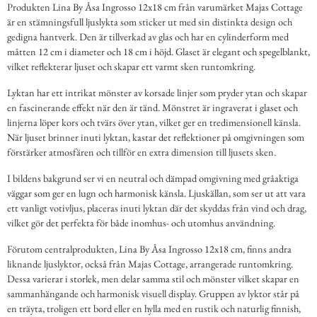
Produkten Lina By Åsa Ingrosso 12x18 cm från varumärket Majas Cottage
är en stämningsfull ljuslykta som sticker ut med sin distinkta design och
gedigna hantverk. Den är tillverkad av glas och har en cylinderform med
måtten 12 cm i diameter och 18 cm i höjd. Glaset är elegant och spegelblankt,
vilket reflekterar ljuset och skapar ett varmt sken runtomkring.
Lyktan har ett intrikat mönster av korsade linjer som pryder ytan och skapar
en fascinerande effekt när den är tänd. Mönstret är ingraverat i glaset och
linjerna löper kors och tvärs över ytan, vilket ger en tredimensionell känsla.
När ljuset brinner inuti lyktan, kastar det reflektioner på omgivningen som
förstärker atmosfären och tillför en extra dimension till ljusets sken.
I bildens bakgrund ser vi en neutral och dämpad omgivning med gråaktiga
väggar som ger en lugn och harmonisk känsla. Ljuskällan, som ser ut att vara
ett vanligt votivljus, placeras inuti lyktan där det skyddas från vind och drag,
vilket gör det perfekta för både inomhus- och utomhus användning.
Förutom centralprodukten, Lina By Åsa Ingrosso 12x18 cm, finns andra
liknande ljuslyktor, också från Majas Cottage, arrangerade runtomkring.
Dessa varierar i storlek, men delar samma stil och mönster vilket skapar en
sammanhängande och harmonisk visuell display. Gruppen av lyktor står på
en träyta, troligen ett bord eller en hylla med en rustik och naturlig finnish,