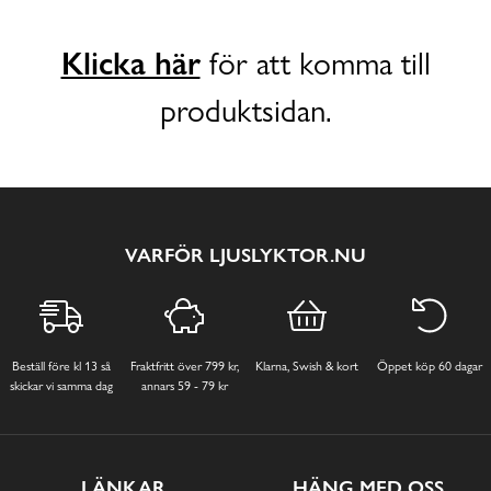
Klicka här
för att komma till
produktsidan.
VARFÖR LJUSLYKTOR.NU
Beställ före kl 13 så
Fraktfritt över 799 kr,
Klarna, Swish & kort
Öppet köp 60 dagar
skickar vi samma dag
annars 59 - 79 kr
LÄNKAR
HÄNG MED OSS