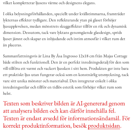
vilket kompletterar ljusens värme och designens elegans.
I olika belysningsförhållanden, speciellt under kvällstimmarna, framträder
lykternas effekter tydligare. Den reflekterande ytan på glaset förhöjer
ljusupplevelsen, medan mönstrets skuggeffekter tillför en rik och dynamisk
dimension. Dessutom, tack vare lyktans genomgående glasdesign, sprids
ljuset jämnt och skapar en inbjudande och intim atmosfär i vilket rum det
än placeras.
Sammanfattningsvis är Lina By Åsa Ingrosso 12x18 cm från Majas Cottage
både stilren och funktionell. Den är en perfekt inredningsdetalj för den som
vill tillföra ett varmt och vackert ljussken i sitt hem. Produkten ger inte bara
ett praktiskt ljus utan fungerar också som en konstnärlig utsmyckning, tack
vare sitt unika mönster och materialval. Den integrerar enkelt i olika
inredningsstilar och tillför en tidlös estetik som förhöjer vilket rum som
helst.