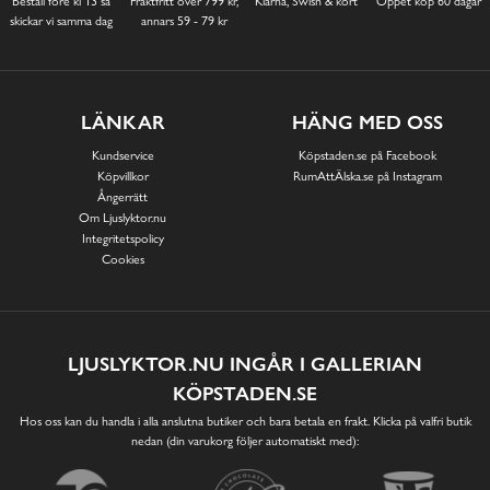
Beställ före kl 13 så
Fraktfritt över 799 kr,
Klarna, Swish & kort
Öppet köp 60 dagar
skickar vi samma dag
annars 59 - 79 kr
LÄNKAR
HÄNG MED OSS
Kundservice
Köpstaden.se på Facebook
Köpvillkor
RumAttÄlska.se på Instagram
Ångerrätt
Om Ljuslyktor.nu
Integritetspolicy
Cookies
LJUSLYKTOR.NU INGÅR I GALLERIAN
KÖPSTADEN.SE
Hos oss kan du handla i alla anslutna butiker och bara betala en frakt. Klicka på valfri butik
nedan (din varukorg följer automatiskt med):