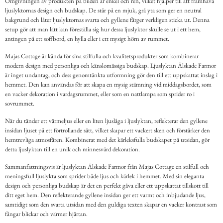
Omgivningen av produkten på bilden är enkel och ren, vilket hjälper till att framhäva
ljuslyktornas design och budskap. De står på en mjuk, grå yta som ger en neutral
bakgrund och låter ljuslyktornas svarta och gyllene färger verkligen sticka ut. Denna
setup gör att man lätt kan föreställa sig hur dessa ljuslyktor skulle se ut i ett hem,
antingen på ett soffbord, en hylla eller i ett mysigt hörn av rummet.
Majas Cottage är kända för sina stilfulla och kvalitetsprodukter som kombinerar
modern design med personliga och känslomässiga budskap. Ljuslyktan Älskade Farmor
är inget undantag, och dess genomtänkta utformning gör den till ett uppskattat inslag i
hemmet. Den kan användas för att skapa en mysig stämning vid middagsbordet, som
en vacker dekoration i vardagsrummet, eller som en nattlampa som sprider ro i
sovrummet.
När du tänder ett värmeljus eller en liten ljuslåga i ljuslyktan, reflekterar den gyllene
insidan ljuset på ett förtrollande sätt, vilket skapar ett vackert sken och förstärker den
hemtrevliga atmosfären. Kombinerat med det kärleksfulla budskapet på utsidan, gör
detta ljuslyktan till en unik och minnesvärd dekoration.
Sammanfattningsvis är ljuslyktan Älskade Farmor från Majas Cottage en stilfull och
meningsfull ljuslykta som sprider både ljus och kärlek i hemmet. Med sin eleganta
design och personliga budskap är det en perfekt gåva eller ett uppskattat tillskott till
ditt eget hem. Den reflekterande gyllene insidan ger ett varmt och inbjudande ljus,
samtidigt som den svarta utsidan med den guldiga texten skapar en vacker kontrast som
fångar blickar och värmer hjärtan.