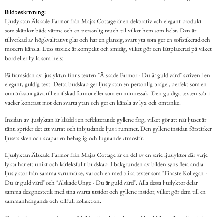
Bildbeskrivning:
Ljuslyktan Älskade Farmor från Majas Cottage är en dekorativ och elegant produkt
som skänker både värme och en personlig touch till vilket hem som helst. Den är
tillverkad av högkvalitativt glas och har en glansig, svart yta som ger en sofistikerad och
modern känsla. Dess storlek är kompakt och smidig, vilket gör den lättplacerad på vilket
bord eller hylla som helst.
På framsidan av ljuslyktan finns texten "Älskade Farmor - Du är guld värd" skriven i en
elegant, guldig text. Detta budskap ger ljuslyktan en personlig prägel, perfekt som en
omtänksam gåva till en älskad farmor eller som en minnessak. Den guldiga texten står i
vacker kontrast mot den svarta ytan och ger en känsla av lyx och omtanke.
Insidan av ljuslyktan är klädd i en reflekterande gyllene färg, vilket gör att när ljuset är
tänt, sprider det ett varmt och inbjudande ljus i rummet. Den gyllene insidan förstärker
ljusets sken och skapar en behaglig och lugnande atmosfär.
Ljuslyktan Älskade Farmor från Majas Cottage är en del av en serie ljuslyktor där varje
lykta har ett unikt och kärleksfullt budskap. I bakgrunden av bilden syns flera andra
ljuslyktor från samma varumärke, var och en med olika texter som "Finaste Kollegan -
Du är guld värd" och "Älskade Unge - Du är guld värd". Alla dessa ljuslyktor delar
samma designestetik med sina svarta utsidor och gyllene insidor, vilket gör dem till en
sammanhängande och stilfull kollektion.