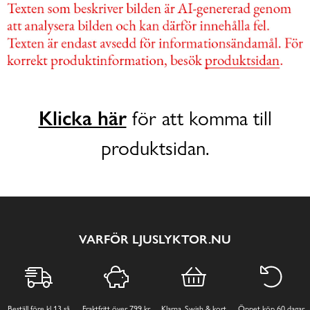
Klicka här
för att komma till
produktsidan.
VARFÖR LJUSLYKTOR.NU
Beställ före kl 13 så
Fraktfritt över 799 kr,
Klarna, Swish & kort
Öppet köp 60 dagar