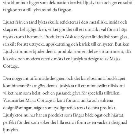
vita blommor ligger som dekoration bredvid ljuslyktan och ger en subtil
färgkontrast till lyktans milda färgton.
Ljuset från en tänd lykta skulle reflekteras i dess metalliska insida och
skapa ett behagligt sken, vilket gör det till ett utmärkt val för att höja
mysfaktorn i hemmet. Produkten Älskade Syster är idealisk som gåva,
särskilt för att uttrycka uppskattning och kärlek till en syster. Butiken
Ljuslyktor.nu erbjuder denna produkt som en del av sitt sortiment, där
klassisk och modern estetik möts i en ljuslykta designad av Majas
Cottage.
Den noggrant utformade designen och det känslosamma budskapet
kombineras för att göra denna ljuslykta till ett minnesvärt tillskott i
vilket hem som helst, och en passande gåva för speciella tillfällen.
Varumärket Majas Cottage är känt för sina unika och stilrena
designlösningar, något som tydligt reflekteras i denna produkt.
Ljuslyktor.nu har här en produkt som fångar både ögat och hjärtat,
perfekt för den som söker det lilla extra i form av en vackert designad
ljuslykta.