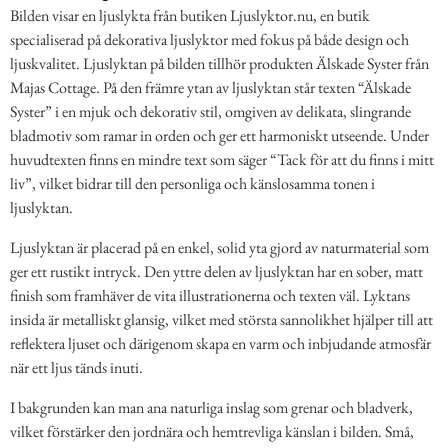
Bilden visar en ljuslykta från butiken Ljuslyktor.nu, en butik
specialiserad på dekorativa ljuslyktor med fokus på både design och
ljuskvalitet. Ljuslyktan på bilden tillhör produkten Älskade Syster från
Majas Cottage. På den främre ytan av ljuslyktan står texten “Älskade
Syster” i en mjuk och dekorativ stil, omgiven av delikata, slingrande
bladmotiv som ramar in orden och ger ett harmoniskt utseende. Under
huvudtexten finns en mindre text som säger “Tack för att du finns i mitt
liv”, vilket bidrar till den personliga och känslosamma tonen i
ljuslyktan.
Ljuslyktan är placerad på en enkel, solid yta gjord av naturmaterial som
ger ett rustikt intryck. Den yttre delen av ljuslyktan har en sober, matt
finish som framhäver de vita illustrationerna och texten väl. Lyktans
insida är metalliskt glansig, vilket med största sannolikhet hjälper till att
reflektera ljuset och därigenom skapa en varm och inbjudande atmosfär
när ett ljus tänds inuti.
I bakgrunden kan man ana naturliga inslag som grenar och bladverk,
vilket förstärker den jordnära och hemtrevliga känslan i bilden. Små,