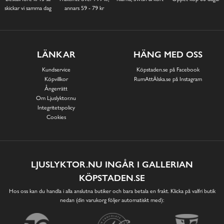
skickar vi samma dag
annars 59 - 79 kr
LÄNKAR
HÄNG MED OSS
Kundservice
Köpstaden.se på Facebook
Köpvillkor
RumAttÄlska.se på Instagram
Ångerrätt
Om Ljuslyktor.nu
Integritetspolicy
Cookies
LJUSLYKTOR.NU INGÅR I GALLERIAN
KÖPSTADEN.SE
Hos oss kan du handla i alla anslutna butiker och bara betala en frakt. Klicka på valfri butik
nedan (din varukorg följer automatiskt med):