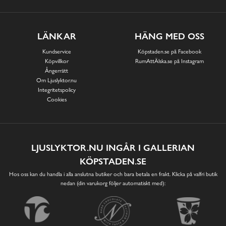
LÄNKAR
HÄNG MED OSS
Kundservice
Köpstaden.se på Facebook
Köpvillkor
RumAttÄlska.se på Instagram
Ångerrätt
Om Ljuslyktor.nu
Integritetspolicy
Cookies
LJUSLYKTOR.NU INGÅR I GALLERIAN
KÖPSTADEN.SE
Hos oss kan du handla i alla anslutna butiker och bara betala en frakt. Klicka på valfri butik
nedan (din varukorg följer automatiskt med):