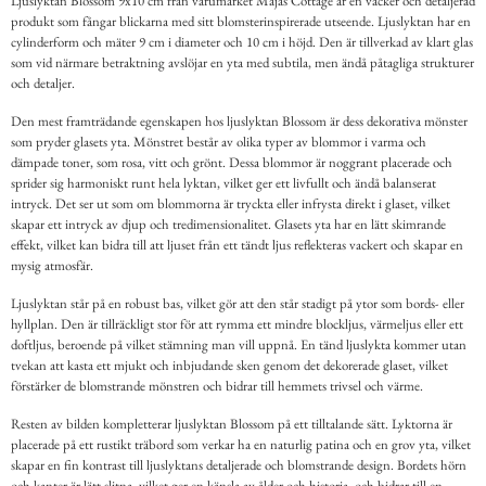
Ljuslyktan Blossom 9x10 cm från varumärket Majas Cottage är en vacker och detaljerad
produkt som fångar blickarna med sitt blomsterinspirerade utseende. Ljuslyktan har en
cylinderform och mäter 9 cm i diameter och 10 cm i höjd. Den är tillverkad av klart glas
som vid närmare betraktning avslöjar en yta med subtila, men ändå påtagliga strukturer
och detaljer.
Den mest framträdande egenskapen hos ljuslyktan Blossom är dess dekorativa mönster
som pryder glasets yta. Mönstret består av olika typer av blommor i varma och
dämpade toner, som rosa, vitt och grönt. Dessa blommor är noggrant placerade och
sprider sig harmoniskt runt hela lyktan, vilket ger ett livfullt och ändå balanserat
intryck. Det ser ut som om blommorna är tryckta eller infrysta direkt i glaset, vilket
skapar ett intryck av djup och tredimensionalitet. Glasets yta har en lätt skimrande
effekt, vilket kan bidra till att ljuset från ett tändt ljus reflekteras vackert och skapar en
mysig atmosfär.
Ljuslyktan står på en robust bas, vilket gör att den står stadigt på ytor som bords- eller
hyllplan. Den är tillräckligt stor för att rymma ett mindre blockljus, värmeljus eller ett
doftljus, beroende på vilket stämning man vill uppnå. En tänd ljuslykta kommer utan
tvekan att kasta ett mjukt och inbjudande sken genom det dekorerade glaset, vilket
förstärker de blomstrande mönstren och bidrar till hemmets trivsel och värme.
Resten av bilden kompletterar ljuslyktan Blossom på ett tilltalande sätt. Lyktorna är
placerade på ett rustikt träbord som verkar ha en naturlig patina och en grov yta, vilket
skapar en fin kontrast till ljuslyktans detaljerade och blomstrande design. Bordets hörn
och kanter är lätt slitna, vilket ger en känsla av ålder och historia, och bidrar till en