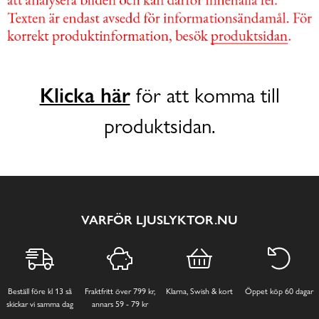
Klicka här
för att komma till
produktsidan.
VARFÖR LJUSLYKTOR.NU
Beställ före kl 13 så
Fraktfritt över 799 kr,
Klarna, Swish & kort
Öppet köp 60 dagar
skickar vi samma dag
annars 59 - 79 kr