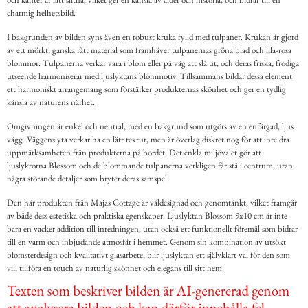
charmig helhetsbild.
I bakgrunden av bilden syns även en robust kruka fylld med tulpaner. Krukan är gjord
av ett mörkt, ganska rått material som framhäver tulpanernas gröna blad och lila-rosa
blommor. Tulpanerna verkar vara i blom eller på väg att slå ut, och deras friska, frodiga
utseende harmoniserar med ljuslyktans blommotiv. Tillsammans bildar dessa element
ett harmoniskt arrangemang som förstärker produkternas skönhet och ger en tydlig
känsla av naturens närhet.
Omgivningen är enkel och neutral, med en bakgrund som utgörs av en enfärgad, ljus
vägg. Väggens yta verkar ha en lätt textur, men är överlag diskret nog för att inte dra
uppmärksamheten från produkterna på bordet. Det enkla miljövalet gör att
ljuslyktorna Blossom och de blommande tulpanerna verkligen får stå i centrum, utan
några störande detaljer som bryter deras samspel.
Den här produkten från Majas Cottage är väldesignad och genomtänkt, vilket framgår
av både dess estetiska och praktiska egenskaper. Ljuslyktan Blossom 9x10 cm är inte
bara en vacker addition till inredningen, utan också ett funktionellt föremål som bidrar
till en varm och inbjudande atmosfär i hemmet. Genom sin kombination av utsökt
blomsterdesign och kvalitativt glasarbete, blir ljuslyktan ett självklart val för den som
vill tillföra en touch av naturlig skönhet och elegans till sitt hem.