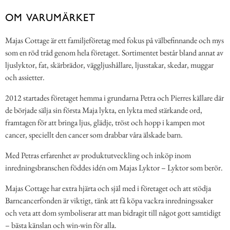
OM VARUMÄRKET
Majas Cottage är ett familjeföretag med fokus på välbefinnande och mys
som en röd tråd genom hela företaget. Sortimentet består bland annat av
ljuslyktor, fat, skärbrädor, väggljushållare, ljusstakar, skedar, muggar
och assietter.
2012 startades företaget hemma i grundarna Petra och Pierres källare där
de började sälja sin första Maja lykta, en lykta med stärkande ord,
framtagen för att bringa ljus, glädje, tröst och hopp i kampen mot
cancer, speciellt den cancer som drabbar våra älskade barn.
Med Petras erfarenhet av produktutveckling och inköp inom
inredningsbranschen föddes idén om Majas Lyktor – Lyktor som berör.
Majas Cottage har extra hjärta och själ med i företaget och att stödja
Barncancerfonden är viktigt, tänk att få köpa vackra inredningssaker
och veta att dom symboliserar att man bidragit till något gott samtidigt
– bästa känslan och win-win för alla.