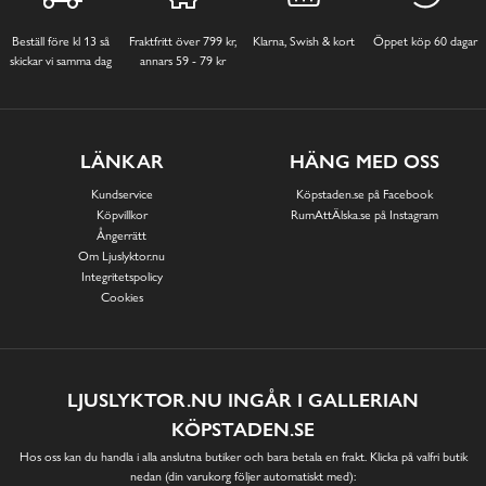
Beställ före kl 13 så
Fraktfritt över 799 kr,
Klarna, Swish & kort
Öppet köp 60 dagar
skickar vi samma dag
annars 59 - 79 kr
LÄNKAR
HÄNG MED OSS
Kundservice
Köpstaden.se på Facebook
Köpvillkor
RumAttÄlska.se på Instagram
Ångerrätt
Om Ljuslyktor.nu
Integritetspolicy
Cookies
LJUSLYKTOR.NU INGÅR I GALLERIAN
KÖPSTADEN.SE
Hos oss kan du handla i alla anslutna butiker och bara betala en frakt. Klicka på valfri butik
nedan (din varukorg följer automatiskt med):