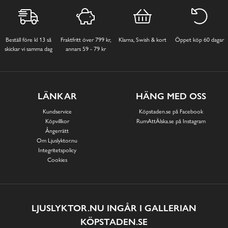
Beställ före kl 13 så
Fraktfritt över 799 kr,
Klarna, Swish & kort
Öppet köp 60 dagar
skickar vi samma dag
annars 59 - 79 kr
LÄNKAR
HÄNG MED OSS
Kundservice
Köpstaden.se på Facebook
Köpvillkor
RumAttÄlska.se på Instagram
Ångerrätt
Om Ljuslyktor.nu
Integritetspolicy
Cookies
LJUSLYKTOR.NU INGÅR I GALLERIAN
KÖPSTADEN.SE