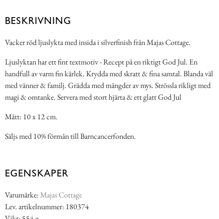
BESKRIVNING
Vacker röd ljuslykta med insida i silverfinish från Majas Cottage.
Ljuslyktan har ett fint textmotiv - Recept på en riktigt God Jul. En
handfull av varm fin kärlek. Krydda med skratt & fina samtal. Blanda väl
med vänner & familj. Grädda med mängder av mys. Strössla rikligt med
magi & omtanke. Servera med stort hjärta & ett glatt God Jul
Mått: 10 x 12 cm.
Säljs med 10% förmån till Barncancerfonden.
EGENSKAPER
Varumärke:
Majas Cottage
Lev. artikelnummer: 180374
Vikt: 554 g