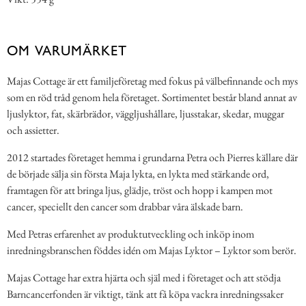
OM VARUMÄRKET
Majas Cottage är ett familjeföretag med fokus på välbefinnande och mys
som en röd tråd genom hela företaget. Sortimentet består bland annat av
ljuslyktor, fat, skärbrädor, väggljushållare, ljusstakar, skedar, muggar
och assietter.
2012 startades företaget hemma i grundarna Petra och Pierres källare där
de började sälja sin första Maja lykta, en lykta med stärkande ord,
framtagen för att bringa ljus, glädje, tröst och hopp i kampen mot
cancer, speciellt den cancer som drabbar våra älskade barn.
Med Petras erfarenhet av produktutveckling och inköp inom
inredningsbranschen föddes idén om Majas Lyktor – Lyktor som berör.
Majas Cottage har extra hjärta och själ med i företaget och att stödja
Barncancerfonden är viktigt, tänk att få köpa vackra inredningssaker