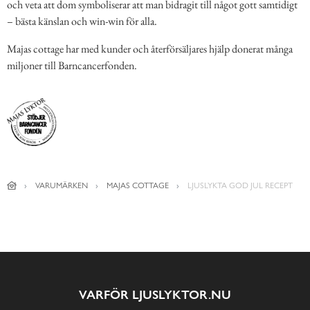
och veta att dom symboliserar att man bidragit till något gott samtidigt
– bästa känslan och win-win för alla.
Majas cottage har med kunder och återförsäljares hjälp donerat många
miljoner till Barncancerfonden.
VARUMÄRKEN
MAJAS COTTAGE
LJUSLYKTA GOD JUL RECEPT
VARFÖR LJUSLYKTOR.NU