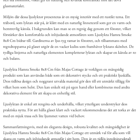
glasmaterialet.
Miljön där dessa ljuslyktor presenteras är en mysig interiör med ett rustikt tema. Ett
träbord, som lyktan står på, är klätt med en naturlig linnetextil som ger en varm och
hemtrevlig känsla. I bakgrunden kan man se en regnig dag genom ett fönster, vilket
förstärker den komfortabla och inbjudande atmosfären som Ljuslykta Hamra Smoke
8x8 Cm bidrar till. Gardinerna av ljus tyg ramar in fönstret, och tillsammans med
regndropparna på glaset utgör de en vacker kuliss som framhäver lyktans skönhet. De
tydliga linjerna och naturliga elementen kompletterar lyktan och skapar en känsla av ro
och balans.
Ljuslykta Hamra Smoke 8x8 Cm från Majas Cottage är verkligen en mångsidig
produkt som kan användas både som ett dekorativt stycke och ett praktiskt ljuskälla.
Dess tidlösa design och noggrant utvalda material gör den till ett utmärkt tillägg för
vilket hem som helst. Den kan enkelt stå på egen hand eller kombineras med andra
dekorativa element för att skapa en enhetlig stil.
Ljuslyktan är enkel att rengöra och underhålla, vilket ytterligare understryker dess
praktiska nytta. För att hålla glaset klart och vackert rekommenderas det att torka av det
med en mjuk trasa och lite ljummet vatten vid behov.
Sammanfattningsvis, med sin eleganta design, robusta kvalitet och mångsidighet är
Ljuslykta Hamra Smoke 8x8 Cm från Majas Cottage ett utmärk val för alla som vill
skapa en varm och inbjudande atmosfär i sitt hem. Den är en tidlös inredningsdetalj