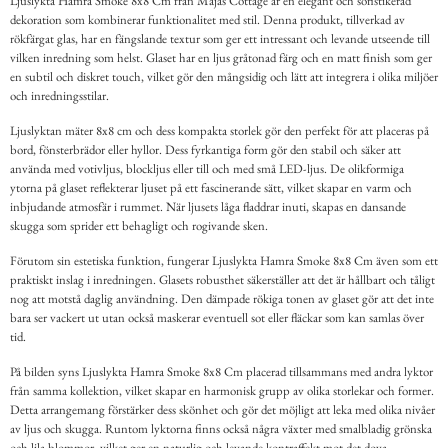
Ljuslykta Hamra Smoke 8x8 Cm från Majas Cottage är en elegant och sofistikerad
dekoration som kombinerar funktionalitet med stil. Denna produkt, tillverkad av
rökfärgat glas, har en fängslande textur som ger ett intressant och levande utseende till
vilken inredning som helst. Glaset har en ljus gråtonad färg och en matt finish som ger
en subtil och diskret touch, vilket gör den mångsidig och lätt att integrera i olika miljöer
och inredningsstilar.
Ljuslyktan mäter 8x8 cm och dess kompakta storlek gör den perfekt för att placeras på
bord, fönsterbrädor eller hyllor. Dess fyrkantiga form gör den stabil och säker att
använda med votivljus, blockljus eller till och med små LED-ljus. De olikformiga
ytorna på glaset reflekterar ljuset på ett fascinerande sätt, vilket skapar en varm och
inbjudande atmosfär i rummet. När ljusets låga fladdrar inuti, skapas en dansande
skugga som sprider ett behagligt och rogivande sken.
Förutom sin estetiska funktion, fungerar Ljuslykta Hamra Smoke 8x8 Cm även som ett
praktiskt inslag i inredningen. Glasets robusthet säkerställer att det är hållbart och tåligt
nog att motstå daglig användning. Den dämpade rökiga tonen av glaset gör att det inte
bara ser vackert ut utan också maskerar eventuell sot eller fläckar som kan samlas över
tid.
På bilden syns Ljuslykta Hamra Smoke 8x8 Cm placerad tillsammans med andra lyktor
från samma kollektion, vilket skapar en harmonisk grupp av olika storlekar och former.
Detta arrangemang förstärker dess skönhet och gör det möjligt att leka med olika nivåer
av ljus och skugga. Runtom lyktorna finns också några växter med smalbladig grönska
och lila blommor, vilket ger en naturlig och levande kontraffekt mot det dova