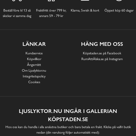
Beställ före kl 13 så
Fraktfritt över 799 kr,
Klarna, Swish & kort
Öppet köp 60 dagar
skickar vi samma dag
annars 59 - 79 kr
LÄNKAR
HÄNG MED OSS
Kundservice
Köpstaden.se på Facebook
Köpvillkor
RumAttÄlska.se på Instagram
Ångerrätt
Om Ljuslyktor.nu
Integritetspolicy
Cookies
LJUSLYKTOR.NU INGÅR I GALLERIAN
KÖPSTADEN.SE
Hos oss kan du handla i alla anslutna butiker och bara betala en frakt. Klicka på valfri butik
nedan (din varukorg följer automatiskt med):