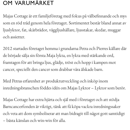
OM VARUMÄRKET
Majas Cottage är ett familjeföretag med fokus på välbefinnande och mys
som en röd tråd genom hela företaget. Sortimentet består bland annat av
ljuslyktor, fat, skärbrädor, väggljushållare, ljusstakar, skedar, muggar
och assietter.
2012 startades företaget hemma i grundarna Petra och Pierres källare där
de började sälja sin första Maja lykta, en lykta med stärkande ord,
framtagen för att bringa ljus, glädje, tröst och hopp i kampen mot
cancer, speciellt den cancer som drabbar våra älskade barn.
Med Petras erfarenhet av produktutveckling och inköp inom
inredningsbranschen föddes idén om Majas Lyktor – Lyktor som berör.
Majas Cottage har extra hjärta och själ med i företaget och att stödja
Barncancerfonden är viktigt, tänk att få köpa vackra inredningssaker
och veta att dom symboliserar att man bidragit till något gott samtidigt
– bästa känslan och win-win för alla.