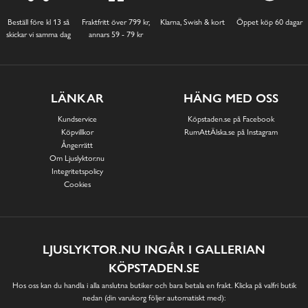
Beställ före kl 13 så
Fraktfritt över 799 kr,
Klarna, Swish & kort
Öppet köp 60 dagar
skickar vi samma dag
annars 59 - 79 kr
LÄNKAR
HÄNG MED OSS
Kundservice
Köpstaden.se på Facebook
Köpvillkor
RumAttÄlska.se på Instagram
Ångerrätt
Om Ljuslyktor.nu
Integritetspolicy
Cookies
LJUSLYKTOR.NU INGÅR I GALLERIAN
KÖPSTADEN.SE
Hos oss kan du handla i alla anslutna butiker och bara betala en frakt. Klicka på valfri butik
nedan (din varukorg följer automatiskt med):