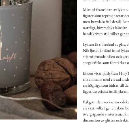
Mitt på framsidan av lyktan s
figurer som representerar de
men betydelsefull detalj. Ru
nattliga, himmelska känslan.
handskriven stil, vilket ger 
Lyktan är tillverkad av glas, 
När ljuset är tänd inuti lyk
stjärnformade hålen och ger 
spegeleffekt som förstärker o
Bilden visar ljuslyktan Holy 
tillsammans med en rad andra
en hög låga som bidrar till 
ligger utspridda intill lyktan
Bakgrunden verkar vara dekor
en växt, vilket ger en skön k
övergripande vintertema. Små,
dimension av glitter och ski