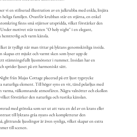
er vi en stiliserad illustration av en julkrubba med enkla, linjära
n heliga familjen. Ovanför krubban står en stjärna, en enkel
ntomkring finns små stjärnor utspridda, vilket förstärker den
 Under motivet står texten "O holy night" i en elegant,
en hemtrevlig och varm känsla.
vilket är tydligt när man tittar på lyktans genomskinliga insida.
tan skapas ett mjukt och varmt sken som lyser upp de
ett stämningsfullt ljusmönster i rummet. Insidan har en
ch sprider ljuset på ett harmoniskt sätt.
Night från Majas Cottage placerad på ett ljust tygstycke
 naturliga element. Till höger syns en vit, tänd pelarljus med
den varma, välkomnande atmosfären. Några valnötter och ekollon
, vilket förstärker den naturliga och rustika känslan.
erad med grönska som ser ut att vara en del av en krans eller
ontrast till lyktans gråa nyans och kompletterar den
 glittrande ljusslingor är även synliga, vilket skapar en extra
mmer till scenen.