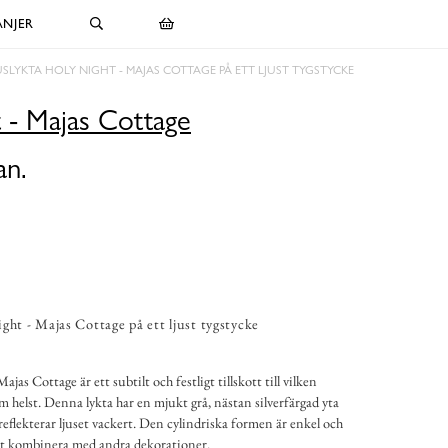
NJER
USLYKTA HOLY NIGHT - MAJAS COTTAGE PÅ ETT LJUST TYGSTYCKE
t - Majas Cottage
an.
ght - Majas Cottage på ett ljust tygstycke
as Cottage är ett subtilt och festligt tillskott till vilken
om helst. Denna lykta har en mjukt grå, nästan silverfärgad yta
eflekterar ljuset vackert. Den cylindriska formen är enkel och
 att kombinera med andra dekorationer.