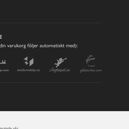
E
(din varukorg följer automatiskt med):
använda vår