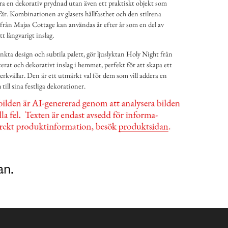
ara en dekorativ prydnad utan även ett praktiskt objekt som
r. Kombinationen av glasets hållfasthet och den stilrena
från Majas Cottage kan användas år efter år som en del av
ett långvarigt inslag.
nkta design och subtila palett, gör ljuslyktan Holy Night från
acerat och dekorativt inslag i hemmet, perfekt för att skapa ett
erkvällar. Den är ett utmärkt val för dem som vill addera en
ill sina festliga dekorationer.
an.