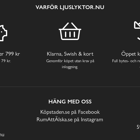
VARFÖR LJUSLYKTOR.NU
ver 799 kr
Klarna, Swish & kort
Öppet k
 79 kr.
Genomför köpet utan krav på
Full bytes- och re
inloggning.
HÄNG MED OSS
Köpstaden.se på Facebook
RumAttÄlska.se på Instagram
5
nu