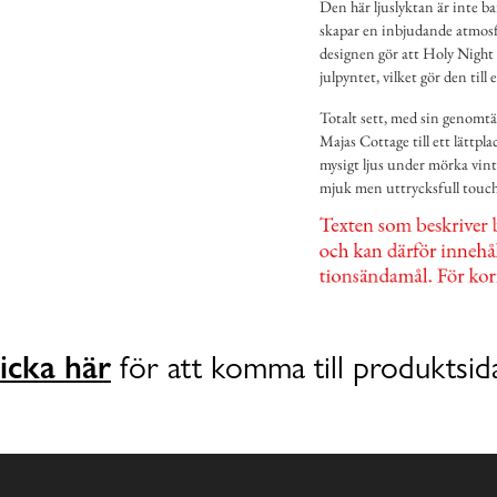
Den här ljuslyktan är inte b
skapar en inbjudande atmosfä
designen gör att Holy Night 
julpyntet, vilket gör den till 
Totalt sett, med sin genomtä
Majas Cottage till ett lättpl
mysigt ljus under mörka vint
mjuk men uttrycksfull touch t
icka här
för att komma till produktsid