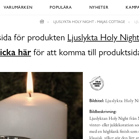
VARUMÄRKEN
POPULÄRA
NYHETER
KAMPA
LJUSLYKTA HOLY NIGHT - MAJAS COTTAGE
LJ
dsida för produkten
Ljuslykta Holy Nigh
icka här
för att komma till produktsid
Ljuslykta Holy Ni
Bildtitel:
Bildbeskrivning:
Ljuslyktan Holy Night från Maj
vinter- eller juldekoration s
med en högblank finish som r
klassisk, vilket gör den lätt