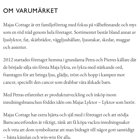
OM VARUMÄRKET
Majas Cottage är ett familjeföretag med fokus på välbefinnande och mys
som en röd tråd genom hela företaget. Sortimentet består bland annat av
ljuslyktor, fat, skärbrädor, väggljushållare, ljusstakar, skedar, muggar
och assietter.
2012 startades företaget hemma i grundarna Petra och Pierres källare där
de började sälja sin första Maja lykta, en lykta med stärkande ord,
framtagen för att bringa ljus, glädje, tröst och hopp i kampen mot
cancer, speciellt den cancer som drabbar våra älskade barn.
Med Petras erfarenhet av produktutveckling och inköp inom
inredningsbranschen föddes idén om Majas Lyktor – Lyktor som berör.
Majas Cottage har extra hjärta och själ med i företaget och att stödja
Barncancerfonden är viktigt, tänk att få köpa vackra inredningssaker
och veta att dom symboliserar att man bidragit till något gott samtidigt
– bästa känslan och win-win för alla.