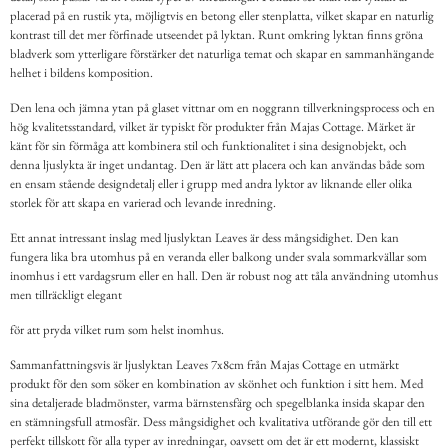
placerad på en rustik yta, möjligtvis en betong eller stenplatta, vilket skapar en naturlig
kontrast till det mer förfinade utseendet på lyktan. Runt omkring lyktan finns gröna
bladverk som ytterligare förstärker det naturliga temat och skapar en sammanhängande
helhet i bildens komposition.
Den lena och jämna ytan på glaset vittnar om en noggrann tillverkningsprocess och en
hög kvalitetsstandard, vilket är typiskt för produkter från Majas Cottage. Märket är
känt för sin förmåga att kombinera stil och funktionalitet i sina designobjekt, och
denna ljuslykta är inget undantag. Den är lätt att placera och kan användas både som
en ensam stående designdetalj eller i grupp med andra lyktor av liknande eller olika
storlek för att skapa en varierad och levande inredning.
Ett annat intressant inslag med ljuslyktan Leaves är dess mångsidighet. Den kan
fungera lika bra utomhus på en veranda eller balkong under svala sommarkvällar som
inomhus i ett vardagsrum eller en hall. Den är robust nog att tåla användning utomhus
men tillräckligt elegant
för att pryda vilket rum som helst inomhus.
Sammanfattningsvis är ljuslyktan Leaves 7x8cm från Majas Cottage en utmärkt
produkt för den som söker en kombination av skönhet och funktion i sitt hem. Med
sina detaljerade bladmönster, varma bärnstensfärg och spegelblanka insida skapar den
en stämningsfull atmosfär. Dess mångsidighet och kvalitativa utförande gör den till ett
perfekt tillskott för alla typer av inredningar, oavsett om det är ett modernt, klassiskt