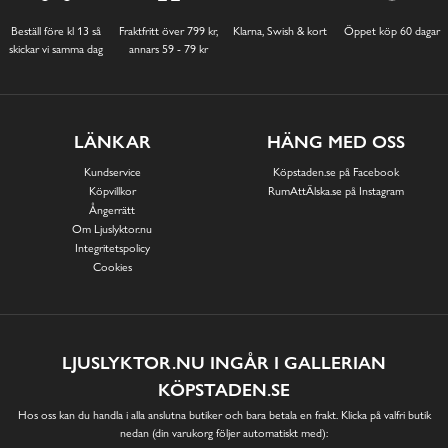
Beställ före kl 13 så
Fraktfritt över 799 kr,
Klarna, Swish & kort
Öppet köp 60 dagar
skickar vi samma dag
annars 59 - 79 kr
LÄNKAR
HÄNG MED OSS
Kundservice
Köpstaden.se på Facebook
Köpvillkor
RumAttÄlska.se på Instagram
Ångerrätt
Om Ljuslyktor.nu
Integritetspolicy
Cookies
LJUSLYKTOR.NU INGÅR I GALLERIAN
KÖPSTADEN.SE
Hos oss kan du handla i alla anslutna butiker och bara betala en frakt. Klicka på valfri butik
nedan (din varukorg följer automatiskt med):