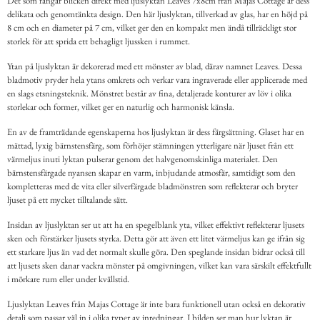
Det som fångar blicken direkt med ljuslyktan Leaves 7x8cm från Majas Cottage är dess
delikata och genomtänkta design. Den här ljuslyktan, tillverkad av glas, har en höjd på
8 cm och en diameter på 7 cm, vilket ger den en kompakt men ändå tillräckligt stor
storlek för att sprida ett behagligt ljussken i rummet.
Ytan på ljuslyktan är dekorerad med ett mönster av blad, därav namnet Leaves. Dessa
bladmotiv pryder hela ytans omkrets och verkar vara ingraverade eller applicerade med
en slags etsningsteknik. Mönstret består av fina, detaljerade konturer av löv i olika
storlekar och former, vilket ger en naturlig och harmonisk känsla.
En av de framträdande egenskaperna hos ljuslyktan är dess färgsättning. Glaset har en
mättad, lyxig bärnstensfärg, som förhöjer stämningen ytterligare när ljuset från ett
värmeljus inuti lyktan pulserar genom det halvgenomskinliga materialet. Den
bärnstensfärgade nyansen skapar en varm, inbjudande atmosfär, samtidigt som den
kompletteras med de vita eller silverfärgade bladmönstren som reflekterar och bryter
ljuset på ett mycket tilltalande sätt.
Insidan av ljuslyktan ser ut att ha en spegelblank yta, vilket effektivt reflekterar ljusets
sken och förstärker ljusets styrka. Detta gör att även ett litet värmeljus kan ge ifrån sig
ett starkare ljus än vad det normalt skulle göra. Den speglande insidan bidrar också till
att ljusets sken danar vackra mönster på omgivningen, vilket kan vara särskilt effektfullt
i mörkare rum eller under kvällstid.
Ljuslyktan Leaves från Majas Cottage är inte bara funktionell utan också en dekorativ
detalj som passar väl in i olika typer av inredningar. I bilden ser man hur lyktan är