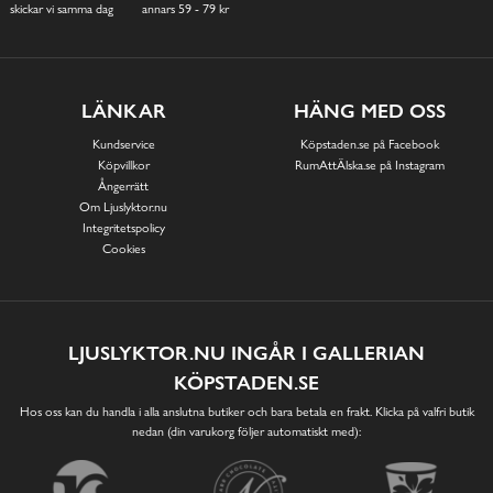
skickar vi samma dag
annars 59 - 79 kr
LÄNKAR
HÄNG MED OSS
Kundservice
Köpstaden.se på Facebook
Köpvillkor
RumAttÄlska.se på Instagram
Ångerrätt
Om Ljuslyktor.nu
Integritetspolicy
Cookies
LJUSLYKTOR.NU INGÅR I GALLERIAN
KÖPSTADEN.SE
Hos oss kan du handla i alla anslutna butiker och bara betala en frakt. Klicka på valfri butik
nedan (din varukorg följer automatiskt med):