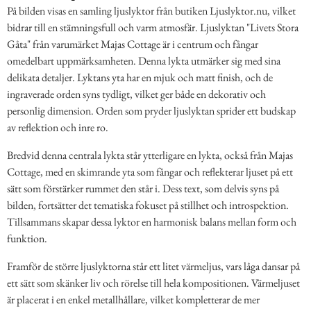
På bilden visas en samling ljuslyktor från butiken Ljuslyktor.nu, vilket
bidrar till en stämningsfull och varm atmosfär. Ljuslyktan "Livets Stora
Gåta" från varumärket Majas Cottage är i centrum och fångar
omedelbart uppmärksamheten. Denna lykta utmärker sig med sina
delikata detaljer. Lyktans yta har en mjuk och matt finish, och de
ingraverade orden syns tydligt, vilket ger både en dekorativ och
personlig dimension. Orden som pryder ljuslyktan sprider ett budskap
av reflektion och inre ro.
Bredvid denna centrala lykta står ytterligare en lykta, också från Majas
Cottage, med en skimrande yta som fångar och reflekterar ljuset på ett
sätt som förstärker rummet den står i. Dess text, som delvis syns på
bilden, fortsätter det tematiska fokuset på stillhet och introspektion.
Tillsammans skapar dessa lyktor en harmonisk balans mellan form och
funktion.
Framför de större ljuslyktorna står ett litet värmeljus, vars låga dansar på
ett sätt som skänker liv och rörelse till hela kompositionen. Värmeljuset
är placerat i en enkel metallhållare, vilket kompletterar de mer