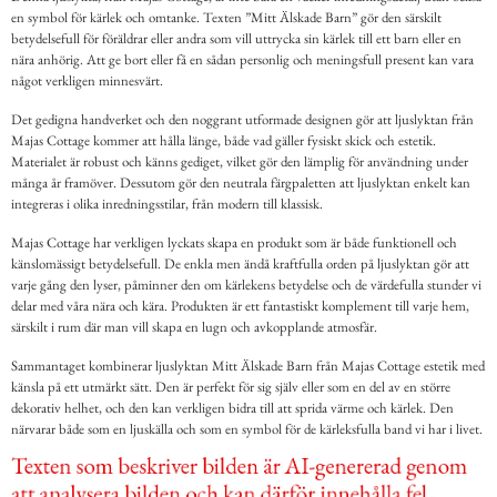
en symbol för kärlek och omtanke. Texten ”Mitt Älskade Barn” gör den särskilt
betydelsefull för föräldrar eller andra som vill uttrycka sin kärlek till ett barn eller en
nära anhörig. Att ge bort eller få en sådan personlig och meningsfull present kan vara
något verkligen minnesvärt.
Det gedigna handverket och den noggrant utformade designen gör att ljuslyktan från
Majas Cottage kommer att hålla länge, både vad gäller fysiskt skick och estetik.
Materialet är robust och känns gediget, vilket gör den lämplig för användning under
många år framöver. Dessutom gör den neutrala färgpaletten att ljuslyktan enkelt kan
integreras i olika inredningsstilar, från modern till klassisk.
Majas Cottage har verkligen lyckats skapa en produkt som är både funktionell och
känslomässigt betydelsefull. De enkla men ändå kraftfulla orden på ljuslyktan gör att
varje gång den lyser, påminner den om kärlekens betydelse och de värdefulla stunder vi
delar med våra nära och kära. Produkten är ett fantastiskt komplement till varje hem,
särskilt i rum där man vill skapa en lugn och avkopplande atmosfär.
Sammantaget kombinerar ljuslyktan Mitt Älskade Barn från Majas Cottage estetik med
känsla på ett utmärkt sätt. Den är perfekt för sig själv eller som en del av en större
dekorativ helhet, och den kan verkligen bidra till att sprida värme och kärlek. Den
närvarar både som en ljuskälla och som en symbol för de kärleksfulla band vi har i livet.