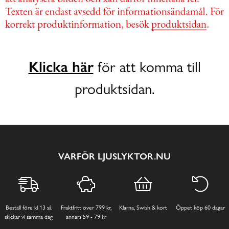
Klicka här
för att komma till
produktsidan.
VARFÖR LJUSLYKTOR.NU
Beställ före kl 13 så
Fraktfritt över 799 kr,
Klarna, Swish & kort
Öppet köp 60 dagar
skickar vi samma dag
annars 59 - 79 kr