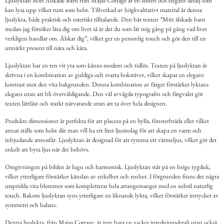
Ljuslyktan Mitt Älskade Barn från Majas Cottage är en stilren och elegant detalj som
kan lysa upp vilket rum som helst. Tillverkad av högkvalitativt material är denna
ljuslykta, både praktisk och estetiskt tilltalande. Den bär texten ”Mitt älskade barn
medan jag försöker lära dig om livet så är det du som lär mig gång på gång vad livet
verkligen handlar om. Älskar dig”, vilket ger en personlig touch och gör den till en
utmärkt present till nära och kära.
Ljuslyktan har en ren vit yta som känns modern och tidlös. Texten på ljuslyktan är
skrivna i en kombination av guldiga och svarta bokstäver, vilket skapar en elegant
kontrast mot den vita bakgrunden. Denna kombination av färger förstärker lyktans
elegans utan att bli överväldigande. Den väl avvägda typografin och färgvalet gör
texten lättläst och starkt närvarande utan att ta över hela designen.
Produkts dimensioner är perfekta för att placera på en hylla, fönsterbräda eller vilket
annat ställe som helst där man vill ha ett litet ljusinslag för att skapa en varm och
inbjudande atmosfär. Ljuslyktan är designad för att rymma ett värmeljus, vilket gör det
enkelt att byta ljus när det behövs.
Omgivningen på bilden är lugn och harmonisk. Ljuslyktan står på en beige tygduk,
vilket ytterligare förstärker känslan av enkelhet och renhet. I förgrunden finns det några
utspridda vita blommor som kompletterar hela arrangemanget med en subtil naturlig
touch. Bakom ljuslyktan syns ytterligare en liknande lykta, vilket förstärker intrycket av
symmetri och balans.
Denna ljuslykta, från Majas Cottage, är inte bara en vacker inredningsdetalj utan också