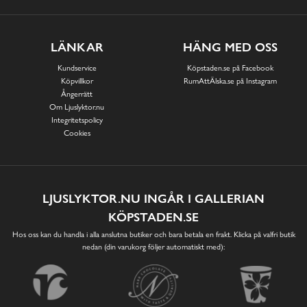
LÄNKAR
HÄNG MED OSS
Kundservice
Köpstaden.se på Facebook
Köpvillkor
RumAttÄlska.se på Instagram
Ångerrätt
Om Ljuslyktor.nu
Integritetspolicy
Cookies
LJUSLYKTOR.NU INGÅR I GALLERIAN
KÖPSTADEN.SE
Hos oss kan du handla i alla anslutna butiker och bara betala en frakt. Klicka på valfri butik
nedan (din varukorg följer automatiskt med):