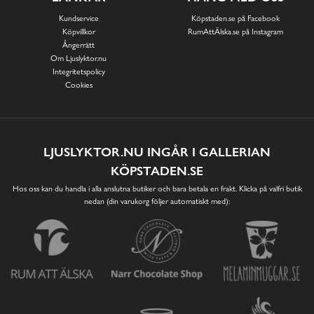
Kundservice
Köpstaden.se på Facebook
Köpvillkor
RumAttÄlska.se på Instagram
Ångerrätt
Om Ljuslyktor.nu
Integritetspolicy
Cookies
LJUSLYKTOR.NU INGÅR I GALLERIAN
KÖPSTADEN.SE
Hos oss kan du handla i alla anslutna butiker och bara betala en frakt. Klicka på valfri butik
nedan (din varukorg följer automatiskt med):