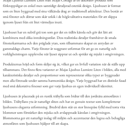
Majas Ljushus Lumiere Liten från Majas Cottage är en dekorativ produkt som
förkroppsligar en enkel men samtidigt detaljerad estetisk design. Ljushuset är format
som en liten byggnad med sina välkända drag av traditionell arkitektur. Den består av
små fönster och dörrar som skär utkik i de högkvalitativa materialen för att släppa
igenom ljuset från ett litet värmeljus inuti.
Ljushuset har en subtil grå ton som ger det en tidlös känsla och gör det lätt att
kombinera med olika inredningsstilar. Dess realistiska detaljer framhäver de smala
fönsterkarmarna och den präglade ytan, som tillsammans skapar en antydan av
gammaldags charm. Varje fönster är noggrant utformat för att ge en naturlig och
verklighetstrogen upplevelse när ljuset sipprar ut och sprider sig mjukt i omgivningen.
Produkternas höjd och form skiljer sig åt, vilket ger en livfull variation när de ställs upp
tillsammans. Det finns flera varianter av Majas Ljushus Lumiere Liten i bilden, alla med
karakteristiska detaljer och proportioner som representerar olika typer av byggnader
men alla förenade under samma harmoniska design. Varje byggnad har en distinkt fasad
med små dekorativa finesser som ger varje ljushus en egen individuell identitet.
Ljushusen är placerade på en rustik trähylla som bidrar till den jordnära atmosfären i
bilden. Trähyllans yta är naturligt sliten och har en genuin textur som kompletterar
ljushusens eleganta utformning. Bredvid dem står en stor linnepåse fylld med torra vita
blommor som förstärker den mjuka och avslappnade känslan i omgivningen.
Blommorna ger ett naturligt inslag till miljön och accentuerar den lugna och behagliga
atmosfären som ljushusen hjälper till att skapa.