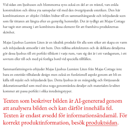
Vid sidan om ljushusen och blommorna syns också en del av en trästol, vars enkla
konstruktion och slitna yta samspelar väl med den övergripande estetiken. Den här
kombinationen av objekt i bilden bidrar till en sammanhängande och inbjudande scen
som får tittaren att längta efter en gemytlig hemmiljö. Det är tydligt att Majas Cottage
har tagit stor omsorg i att kombinera dessa element för att framhäva produkternas
skönhet.
Majas Ljushus Lumiere Liten är en idealisk produkt för alla som söker att skapa en varm
och inbjudande atmosfär i sitt hem. Den tidlösa arkitekturen och de delikata detaljerna
gör dessa ljushus till ett perfekt tillskott i varje rum, vare sig det är i ett vardagsrum, i ett
sovrum eller till och med på festliga bord vid speciella tillfällen.
Sammanfattningsvis erbjuder Majas Ljushus Lumiere Liten från Majas Cottage inte
bara en estetiskt tilltalande design men också en funktionell aspekt genom att bli en
källa till mjukt och inbjudande ljus. Detta ljushus är en mångsidig och förtjusande
dekorationsartikel som med sina noga genomtänkta detaljer och materialets kvalitet
kommer att passa perfekt i olika inredningstyper.