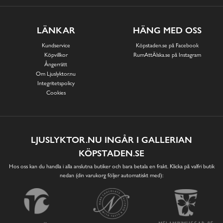
LÄNKAR
HÄNG MED OSS
Kundservice
Köpstaden.se på Facebook
Köpvillkor
RumAttÄlska.se på Instagram
Ångerrätt
Om Ljuslyktor.nu
Integritetspolicy
Cookies
LJUSLYKTOR.NU INGÅR I GALLERIAN
KÖPSTADEN.SE
Hos oss kan du handla i alla anslutna butiker och bara betala en frakt. Klicka på valfri butik
nedan (din varukorg följer automatiskt med):