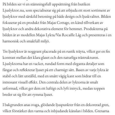
På bilden ser vi en stämningsfull uppsättning från butiken
Ljuslyktor.nu, som specialiserar sig på att erbjuda ett stort sortiment av
ljuslyktor med särskild betoning på både design och ljuskvalitet. Bilden
fokuserar på en produkt från Majas Cottage, en känd tillverkare av
ljuslyktor och andra dekorativa element för hemmet. Produkterna på
bilden är av modellen Majas Lykta/Vas Rocaille Låg och presenteras i en
harmonisk och smakfull miljö.
Tre ljuslyktor är noggrant placerade på en rustik träyta, vilket ger en fin
kontrast mellan det klara glaset och den naturliga trästrukturen.
Ljuslyktorna har en vacker, rundad form med eleganta detaljer som
fångar och reflekterar ljuset på ett charmigt sätt. Basen av varje lykta är
stabil och lätt utställd, med en smått vågig kant som bidrar till en
intressant visuell effekt. Den centrala delen av lyktorna är smalt
utformad, vilket ger dem ett luftigt och lyft intryck, medan toppen
breder ut sig för att rymma ljuset.
I bakgrunden anas svaga, glödande ljuspunkter från en dekorerad gren,
vilket förstärker den varma och inbjudande känslan i bilden. Grenarna