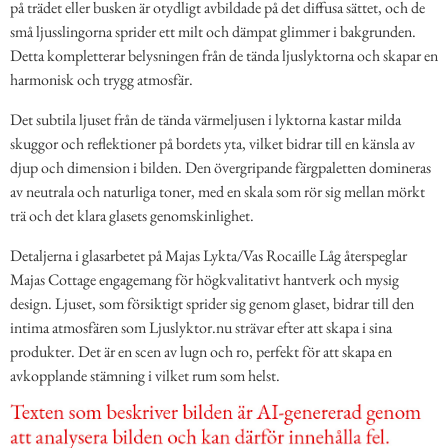
på trädet eller busken är otydligt avbildade på det diffusa sättet, och de
små ljusslingorna sprider ett milt och dämpat glimmer i bakgrunden.
Detta kompletterar belysningen från de tända ljuslyktorna och skapar en
harmonisk och trygg atmosfär.
Det subtila ljuset från de tända värmeljusen i lyktorna kastar milda
skuggor och reflektioner på bordets yta, vilket bidrar till en känsla av
djup och dimension i bilden. Den övergripande färgpaletten domineras
av neutrala och naturliga toner, med en skala som rör sig mellan mörkt
trä och det klara glasets genomskinlighet.
Detaljerna i glasarbetet på Majas Lykta/Vas Rocaille Låg återspeglar
Majas Cottage engagemang för högkvalitativt hantverk och mysig
design. Ljuset, som försiktigt sprider sig genom glaset, bidrar till den
intima atmosfären som Ljuslyktor.nu strävar efter att skapa i sina
produkter. Det är en scen av lugn och ro, perfekt för att skapa en
avkopplande stämning i vilket rum som helst.