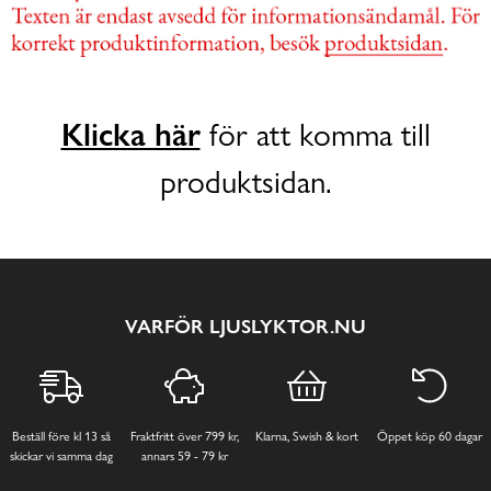
Klicka här
för att komma till
produktsidan.
VARFÖR LJUSLYKTOR.NU
Beställ före kl 13 så
Fraktfritt över 799 kr,
Klarna, Swish & kort
Öppet köp 60 dagar
skickar vi samma dag
annars 59 - 79 kr