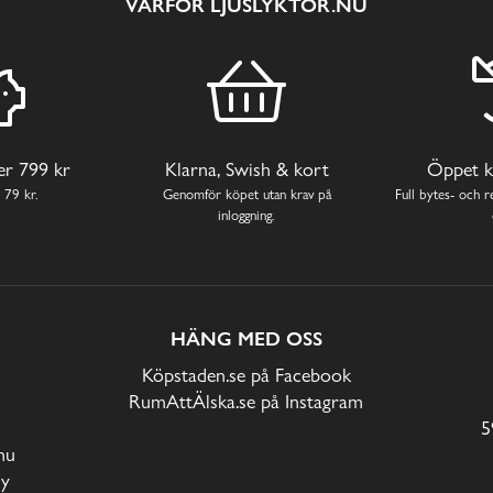
VARFÖR LJUSLYKTOR.NU
ver 799 kr
Klarna, Swish & kort
Öppet k
 79 kr.
Genomför köpet utan krav på
Full bytes- och re
inloggning.
HÄNG MED OSS
Köpstaden.se på Facebook
RumAttÄlska.se på Instagram
5
nu
cy