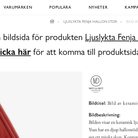
VARUMÄRKEN
POPULÄRA
NYHETER
KAMPA
LJUSLYKTA FENJA HALLON STOR
BILD 
 bildsida för produkten
Ljuslykta Fenja
icka här
för att komma till produktsid
Bild av kerami
Bildtitel:
Bildbeskrivning:
Bilden visar en keramisk lj
Ytan har en djup hallonröd 
ger ett mjukt sken. Konturer