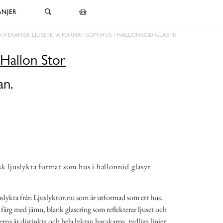
NJER
AV KERAMISK LJUSLYKTA FORMAT SOM HUS I HALLONRÖD GLASYR
 Hallon Stor
an.
sk ljuslykta format som hus i hallonröd glasyr
uslykta från Ljuslyktor.nu som är utformad som ett hus.
färg med jämn, blank glasering som reflekterar ljuset och
na är distinkta och hela lyktan har skarpa, tydliga linjer,