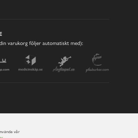
E
(din varukorg följer automatiskt med):
använda vår
er