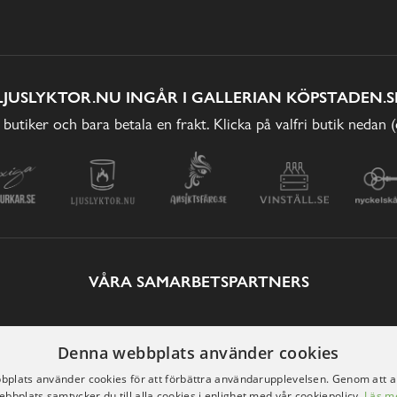
LJUSLYKTOR.NU INGÅR I GALLERIAN KÖPSTADEN.S
 butiker och bara betala en frakt. Klicka på valfri butik nedan 
VÅRA SAMARBETSPARTNERS
Denna webbplats använder cookies
plats använder cookies för att förbättra användarupplevelsen. Genom att 
ebbplats samtycker du till alla cookies i enlighet med vår cookiepolicy.
Läs m