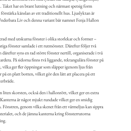
ck. Taket har en brant lutning och närmast spetsig form
tt förstärka känslan av ett traditionellt hus. Ljuslyktan är
Underbara Liv och denna variant bär namnet Fenja Hallon
erad med utskurna fönster i olika storlekar och former –
tiga fönster samlade i ett rutmönster. Därefter följer två
 därefter syns en rad större fönster nertill, organiserade i två
ardera. På sidorna finns två liggande, rektangulära fönster på
, vilka ger fler öppningar som släpper igenom ljus från
 på en platt botten, vilket gör den lätt att placera på ett
terbräde.
 liten skorsten, också den i hallonrött, vilket ger en extra
t. Kanterna är något mjukt rundade vilket ger en smidig
. Fönstren, genom vilka skenet från ett värmeljus kan sippra
aterialet, och de jämna kanterna kring fönsterrutorna
ing.