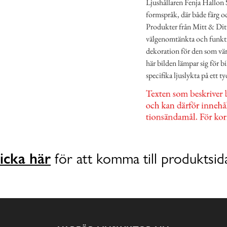
Ljushållaren Fenja Hallon S
formspråk, där både färg oc
Produkter från Mitt & Dit
välgenomtänkta och funktion
dekoration för den som vär
här bilden lämpar sig för b
specifika ljuslykta på ett t
icka här
för att komma till produktsid