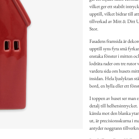
vilket ger ett stabilt intry
upptill, vilket bidrar till a
tillverkad av Mitt & Ditt 
Stor.
Fasadens framsida är dekor
upptill syns fyra små fyrkan
enstaka fönster i mitten och
lodräta rader om tre rutor v
vardera sida om husets mitt
insidan. Hela ljuslyktan står
bord, en hylla eller ett föns
I toppen av huset ser man en
detalj till helhetsintrycke
känsla mot den blanka ytan
ut, är precisionsskurna i m
antyder noggrann tillverkn