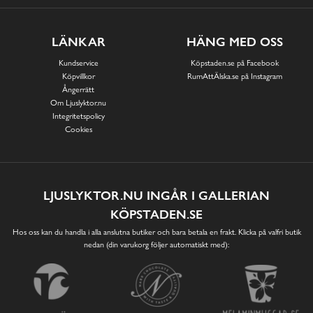
LÄNKAR
HÄNG MED OSS
Kundservice
Köpstaden.se på Facebook
Köpvillkor
RumAttÄlska.se på Instagram
Ångerrätt
Om Ljuslyktor.nu
Integritetspolicy
Cookies
LJUSLYKTOR.NU INGÅR I GALLERIAN
KÖPSTADEN.SE
Hos oss kan du handla i alla anslutna butiker och bara betala en frakt. Klicka på valfri butik
nedan (din varukorg följer automatiskt med):