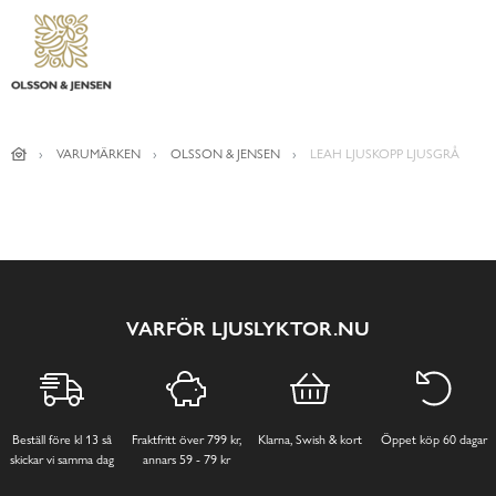
VARUMÄRKEN
OLSSON & JENSEN
LEAH LJUSKOPP LJUSGRÅ
VARFÖR LJUSLYKTOR.NU
Beställ före kl 13 så
Fraktfritt över 799 kr,
Klarna, Swish & kort
Öppet köp 60 dagar
skickar vi samma dag
annars 59 - 79 kr