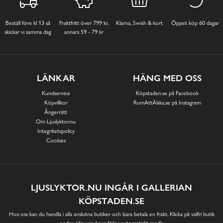
Beställ före kl 13 så
Fraktfritt över 799 kr,
Klarna, Swish & kort
Öppet köp 60 dagar
skickar vi samma dag
annars 59 - 79 kr
LÄNKAR
HÄNG MED OSS
Kundservice
Köpstaden.se på Facebook
Köpvillkor
RumAttÄlska.se på Instagram
Ångerrätt
Om Ljuslyktor.nu
Integritetspolicy
Cookies
LJUSLYKTOR.NU INGÅR I GALLERIAN
KÖPSTADEN.SE
Hos oss kan du handla i alla anslutna butiker och bara betala en frakt. Klicka på valfri butik
nedan (din varukorg följer automatiskt med):