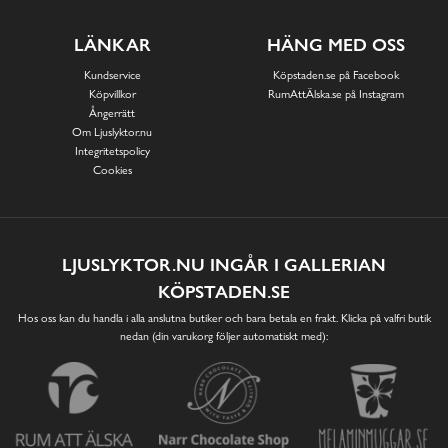
LÄNKAR
HÄNG MED OSS
Kundservice
Köpstaden.se på Facebook
Köpvillkor
RumAttÄlska.se på Instagram
Ångerrätt
Om Ljuslyktor.nu
Integritetspolicy
Cookies
LJUSLYKTOR.NU INGÅR I GALLERIAN
KÖPSTADEN.SE
Hos oss kan du handla i alla anslutna butiker och bara betala en frakt. Klicka på valfri butik
nedan (din varukorg följer automatiskt med):