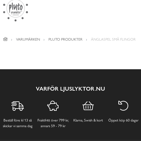
VARUMÄRKEN
PLUTO PRODUKTER
ÄNGLASPEL SMÅ FLINGOR
VARFÖR LJUSLYKTOR.NU
Beställ före kl 13 så
Fraktfritt över 799 kr,
Klarna, Swish & kort
Öppet köp 60 dagar
skickar vi samma dag
annars 59 - 79 kr