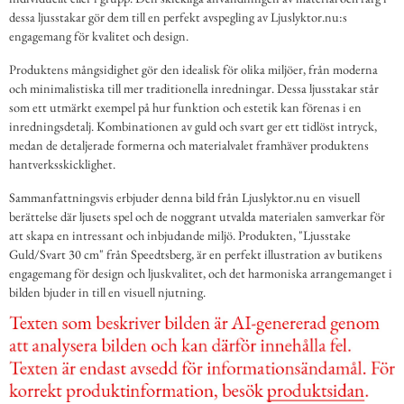
dessa ljusstakar gör dem till en perfekt avspegling av Ljuslyktor.nu:s
engagemang för kvalitet och design.
Produktens mångsidighet gör den idealisk för olika miljöer, från moderna
och minimalistiska till mer traditionella inredningar. Dessa ljusstakar står
som ett utmärkt exempel på hur funktion och estetik kan förenas i en
inredningsdetalj. Kombinationen av guld och svart ger ett tidlöst intryck,
medan de detaljerade formerna och materialvalet framhäver produktens
hantverksskicklighet.
Sammanfattningsvis erbjuder denna bild från Ljuslyktor.nu en visuell
berättelse där ljusets spel och de noggrant utvalda materialen samverkar för
att skapa en intressant och inbjudande miljö. Produkten, "Ljusstake
Guld/Svart 30 cm" från Speedtsberg, är en perfekt illustration av butikens
engagemang för design och ljuskvalitet, och det harmoniska arrangemanget i
bilden bjuder in till en visuell njutning.