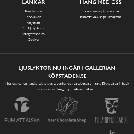
LÄNKAR
HÄNG MED OSS
Kundservice
Köpstaden.se på Facebook
Köpvillkor
RumAttÄlska.se på Instagram
Ångerrätt
Om Ljuslyktor.nu
Integritetspolicy
Cookies
LJUSLYKTOR.NU INGÅR I GALLERIAN
KÖPSTADEN.SE
Hos oss kan du handla i alla anslutna butiker och bara betala en frakt. Klicka på valfri butik
nedan (din varukorg följer automatiskt med):