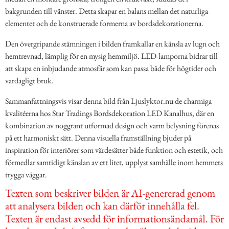
bakgrunden till vänster. Detta skapar en balans mellan det naturliga
elementet och de konstruerade formerna av bordsdekorationerna.
Den övergripande stämningen i bilden framkallar en känsla av lugn och
hemtrevnad, lämplig för en mysig hemmiljö. LED-lamporna bidrar till
att skapa en inbjudande atmosfär som kan passa både för högtider och
vardagligt bruk.
Sammanfattningsvis visar denna bild från Ljuslyktor.nu de charmiga
kvalitéerna hos Star Tradings Bordsdekoration LED Kanalhus, där en
kombination av noggrant utformad design och varm belysning förenas
på ett harmoniskt sätt. Denna visuella framställning bjuder på
inspiration för interiörer som värdesätter både funktion och estetik, och
förmedlar samtidigt känslan av ett litet, upplyst samhälle inom hemmets
trygga väggar.