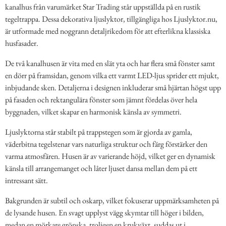
kanalhus från varumärket Star Trading står uppställda på en rustik
tegeltrappa. Dessa dekorativa ljuslyktor, tillgängliga hos Ljuslyktor.nu,
är utformade med noggrann detaljrikedom för att efterlikna klassiska
husfasader.
De två kanalhusen är vita med en slät yta och har flera små fönster samt
en dörr på framsidan, genom vilka ett varmt LED-ljus sprider ett mjukt,
inbjudande sken. Detaljerna i designen inkluderar små hjärtan högst upp
på fasaden och rektangulära fönster som jämnt fördelas över hela
byggnaden, vilket skapar en harmonisk känsla av symmetri.
Ljuslyktorna står stabilt på trappstegen som är gjorda av gamla,
väderbitna tegelstenar vars naturliga struktur och färg förstärker den
varma atmosfären. Husen är av varierande höjd, vilket ger en dynamisk
känsla till arrangemanget och låter ljuset dansa mellan dem på ett
intressant sätt.
Bakgrunden är subtil och oskarp, vilket fokuserar uppmärksamheten på
de lysande husen. En svagt upplyst vägg skymtar till höger i bilden,
medan en mörkare grönska, troligen en krukväxt, suddas ut i