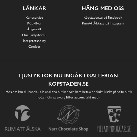
LÄNKAR
HÄNG MED OSS
Kundservice
Köpstaden.se på Facebook
Köpvillkor
RumAttÄlska.se på Instagram
Ångerrätt
Om Ljuslyktor.nu
Integritetspolicy
Cookies
LJUSLYKTOR.NU INGÅR I GALLERIAN
KÖPSTADEN.SE
Hos oss kan du handla i alla anslutna butiker och bara betala en frakt. Klicka på valfri butik
nedan (din varukorg följer automatiskt med):