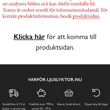
Klicka här
för att komma till
produktsidan.
VARFÖR LJUSLYKTOR.NU
Beställ före kl 13 så
Fraktfritt över 799 kr,
Klarna, Swish & kort
Öppet köp 60 dagar
skickar vi samma dag
annars 59 - 79 kr