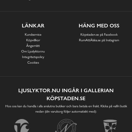
LÄNKAR
HÄNG MED OSS
Kundservice
Köpstaden.se på Facebook
Köpvillkor
RumAttÄlska.se på Instagram
Ångerrätt
Om Ljuslyktor.nu
Integritetspolicy
Cookies
LJUSLYKTOR.NU INGÅR I GALLERIAN
KÖPSTADEN.SE
Hos oss kan du handla i alla anslutna butiker och bara betala en frakt. Klicka på valfri butik
nedan (din varukorg följer automatiskt med):