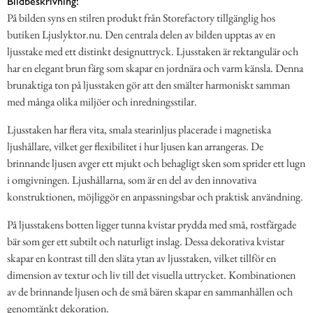
Bildbeskrivning:
På bilden syns en stilren produkt från Storefactory tillgänglig hos
butiken Ljuslyktor.nu. Den centrala delen av bilden upptas av en
ljusstake med ett distinkt designuttryck. Ljusstaken är rektangulär och
har en elegant brun färg som skapar en jordnära och varm känsla. Denna
brunaktiga ton på ljusstaken gör att den smälter harmoniskt samman
med många olika miljöer och inredningsstilar.
Ljusstaken har flera vita, smala stearinljus placerade i magnetiska
ljushållare, vilket ger flexibilitet i hur ljusen kan arrangeras. De
brinnande ljusen avger ett mjukt och behagligt sken som sprider ett lugn
i omgivningen. Ljushållarna, som är en del av den innovativa
konstruktionen, möjliggör en anpassningsbar och praktisk användning.
På ljusstakens botten ligger tunna kvistar prydda med små, rostfärgade
bär som ger ett subtilt och naturligt inslag. Dessa dekorativa kvistar
skapar en kontrast till den släta ytan av ljusstaken, vilket tillför en
dimension av textur och liv till det visuella uttrycket. Kombinationen
av de brinnande ljusen och de små bären skapar en sammanhållen och
genomtänkt dekoration.