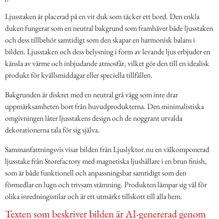
Ljusstaken är placerad på en vit duk som täcker ett bord. Den enkla
duken fungerar som en neutral bakgrund som framhäver både ljusstaken
och dess tillbehör samtidigt som den skapar en harmonisk balans i
bilden. Ljusstaken och dess belysning i form av levande ljus erbjuder en
känsla av värme och inbjudande atmosfär, vilket gör den till en idealisk
produkt för kvällsmiddagar eller speciella tillfällen.
Bakgrunden är diskret med en neutral grå vägg som inte drar
uppmärksamheten bort från huvudprodukterna. Den minimalistiska
omgivningen låter ljusstakens design och de noggrant utvalda
dekorationerna tala för sig själva.
Sammanfattningsvis visar bilden från Ljuslyktor.nu en välkomponerad
ljusstake från Storefactory med magnetiska ljushållare i en brun finish,
som är både funktionell och anpassningsbar samtidigt som den
förmedlar en lugn och trivsam stämning. Produkten lämpar sig väl för
olika inredningsstilar och är ett utmärkt tillskott till alla hem.