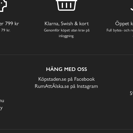
ver 799 kr
Klarna, Swish & kort
Öppet k
 79 kr.
Genomför köpet utan krav på
Full bytes- och re
inloggning.
HÄNG MED OSS
Köpstaden.se på Facebook
RumAttÄlska.se på Instagram
5
nu
cy