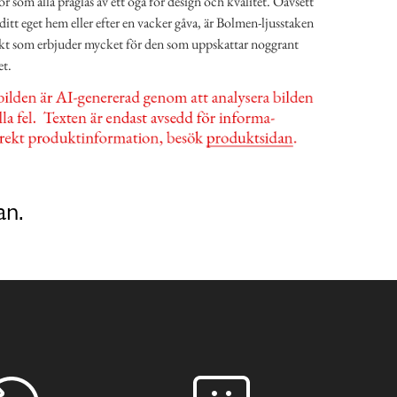
or som alla präglas av ett öga för design och kvalitet. Oavsett
ditt eget hem eller efter en vacker gåva, är Bolmen-ljusstaken
ukt som erbjuder mycket för den som uppskattar noggrant
et.
an.