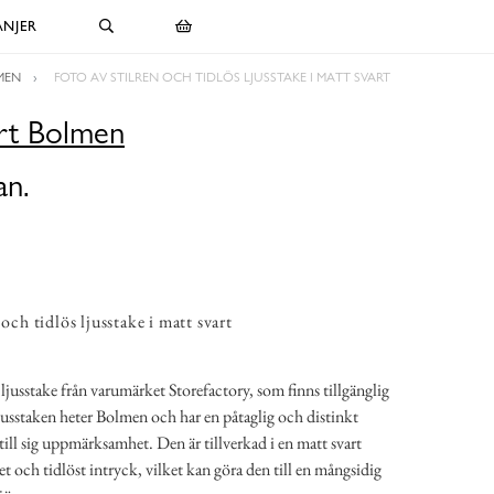
NJER
MEN
FOTO AV STILREN OCH TIDLÖS LJUSSTAKE I MATT SVART
art Bolmen
an.
 och tidlös ljusstake i matt svart
n ljusstake från varumärket Storefactory, som finns tillgänglig
jusstaken heter Bolmen och har en påtaglig och distinkt
ill sig uppmärksamhet. Den är tillverkad i en matt svart
et och tidlöst intryck, vilket kan göra den till en mångsidig