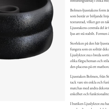
inredningsdetalj i olika mil
Bolmen-ljusstakens form är 
som består av böljande linj
texturerad, vilket ger en ta
Ljusstakens centrala del är f
ljus att stå stabilt. Formen 
Storleken på den här ljusst
fungera som en solitär deko
Ljuslyktor.nu:s breda sorti
olika färgscheman och stil
den placeras på ett matbord
Ljusstaken Bolmen, från St
tack vare sin enkla och fun
matchas med andra dekorati
enkelhet och funktionalite
I butiken Ljuslyktor.nu har