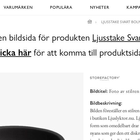
VARUMÄRKEN
POPULÄRA
NYHETER
KAMPA
LJUSSTAKE SVART BOL
en bildsida för produkten
Ljusstake Sv
icka här
för att komma till produktsid
Foto av stilren
Bildtitel:
Bildbeskrivning:
Bilden föreställer en stilre
i butiken Ljuslyktor.nu. L
form som omedelbart drar t
nyans som ger den ett diskr