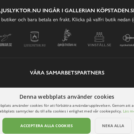
LJUSLYKTOR.NU INGÅR I GALLERIAN KÖPSTADEN.S
 butiker och bara betala en frakt. Klicka på valfri butik nedan 
VÅRA SAMARBETSPARTNERS
Denna webbplats använder cookies
plats använder cookies för att förbättra användarupplevelsen. Genom att 
ebbplats samtycker du till alla cookies i enlighet med vår cookiepolicy.
Läs m
ACCEPTERA ALLA COOKIES
NEKA ALLA