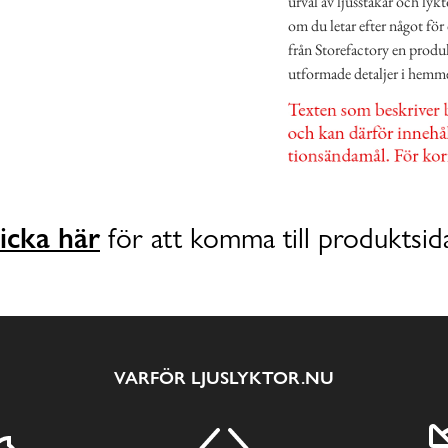
urval av ljusstakar och lykt
om du letar efter något för 
från Storefactory en prod
utformade detaljer i hemm
icka här
för att komma till produktsid
VARFÖR LJUSLYKTOR.NU