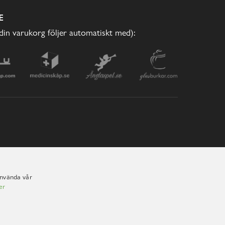
E
(din varukorg följer automatiskt med):
använda vår
er