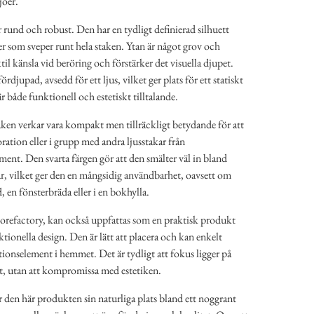
jöer.
rund och robust. Den har en tydligt definierad silhuett
er som sveper runt hela staken. Ytan är något grov och
ktil känsla vid beröring och förstärker det visuella djupet.
ördjupad, avsedd för ett ljus, vilket ger plats för ett statiskt
är både funktionell och estetiskt tilltalande.
aken verkar vara kompakt men tillräckligt betydande för att
ration eller i grupp med andra ljusstakar från
ment. Den svarta färgen gör att den smälter väl in bland
ar, vilket ger den en mångsidig användbarhet, oavsett om
, en fönsterbräda eller i en bokhylla.
orefactory, kan också uppfattas som en praktisk produkt
ktionella design. Den är lätt att placera och kan enkelt
onselement i hemmet. Det är tydligt att fokus ligger på
t, utan att kompromissa med estetiken.
 den här produkten sin naturliga plats bland ett noggrant