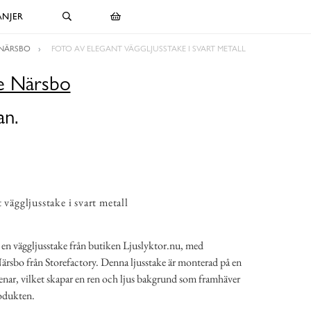
NJER
 NÄRSBO
FOTO AV ELEGANT VÄGGLJUSSTAKE I SVART METALL
ke Närsbo
an.
 väggljusstake i svart metall
r en väggljusstake från butiken Ljuslyktor.nu, med
rsbo från Storefactory. Denna ljusstake är monterad på en
enar, vilket skapar en ren och ljus bakgrund som framhäver
rodukten.