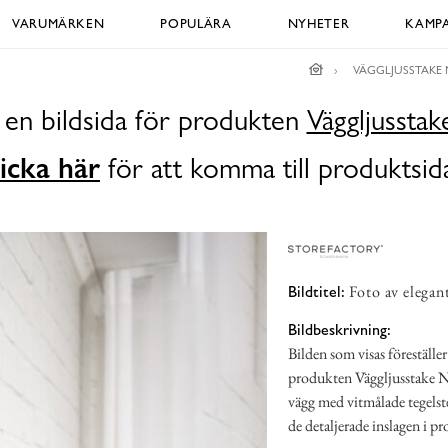
VARUMÄRKEN
POPULÄRA
NYHETER
KAMPA
VÄGGLJUSSTAKE
 en bildsida för produkten
Väggljussta
icka här
för att komma till produktsid
Foto av elegant
Bildtitel:
Bildbeskrivning:
Bilden som visas föreställe
produkten Väggljusstake Nä
vägg med vitmålade tegelst
de detaljerade inslagen i p