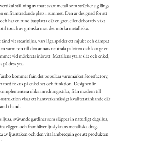
vertikal ställning av matt svart metall som sträcker sig längs
en en framträdande plats i rummet. Den är designad för att
e och har en rund basplatta där en gren eller dekorativ växt
 subtil touch av grönska mot det mörka metalliska.
 tänd vit stearinljus, vars låga sprider ett mjukt och dämpat
en varm ton till den annars neutrala paletten och kan ge en
mmet vid mörkrets inbrott. Metallens yta är slät och enkel,
us på dess yta.
Närsbo kommer från det populära varumärket Storefactory,
er med fokus på enkelhet och funktion. Designen är
omplementera olika inredningsstilar, från modern till
onstruktion visar ett hantverksmässigt kvalitetstänkande där
hand i hand.
 ljusa, svävande gardiner som släpper in naturligt dagsljus,
n vita väggen och framhäver ljuslyktans metalliska drag.
ta av ljusstaken och den vita lambrequin gör att produkten