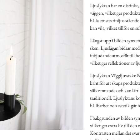
Ljuslyktan har en distinkt, 
väggen, vilket ger produkt
hålla ett stearinljus ståend
kan vila, vilket tillför en
Längst upp i bilden syns ett
sken. Ljuslågan bidrar med 
inbjudande atmosfär till he
vilket ger reflektioner av lj
Ljuslyktan Väggljusstake 
känt för att skapa produkt
välkomnande och kan lätt k
traditionell. Ljuslyktans k
hållbarhet och estetik går 
I bakgrunden av bilden syns
vilket ger extra liv till de
Kontrasten mellan det svar