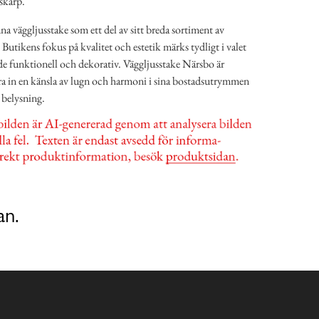
 skarp.
a väggljusstake som ett del av sitt breda sortiment av
Butikens fokus på kvalitet och estetik märks tydligt i valet
de funktionell och dekorativ. Väggljusstake Närsbo är
öra in en känsla av lugn och harmoni i sina bostadsutrymmen
 belysning.
an.