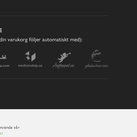
E
(din varukorg följer automatiskt med):
använda vår
er