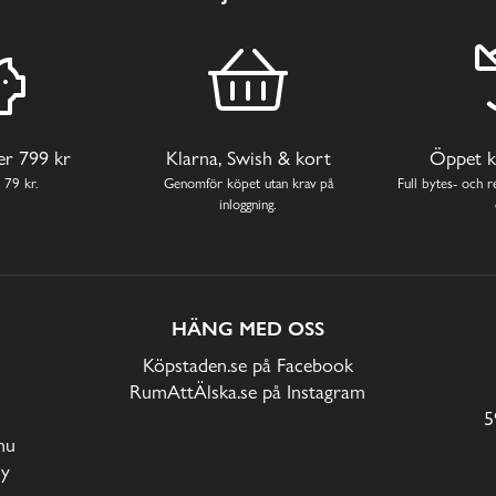
ver 799 kr
Klarna, Swish & kort
Öppet k
 79 kr.
Genomför köpet utan krav på
Full bytes- och re
inloggning.
HÄNG MED OSS
Köpstaden.se på Facebook
RumAttÄlska.se på Instagram
5
nu
cy