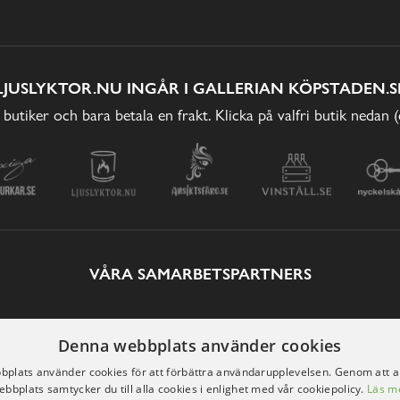
LJUSLYKTOR.NU INGÅR I GALLERIAN KÖPSTADEN.S
 butiker och bara betala en frakt. Klicka på valfri butik nedan 
VÅRA SAMARBETSPARTNERS
Denna webbplats använder cookies
plats använder cookies för att förbättra användarupplevelsen. Genom att 
ebbplats samtycker du till alla cookies i enlighet med vår cookiepolicy.
Läs m