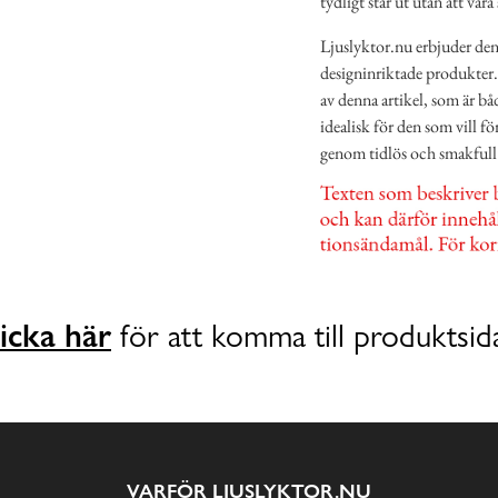
tydligt står ut utan att vara
Ljuslyktor.nu erbjuder denn
designinriktade produkter. 
av denna artikel, som är bå
idealisk för den som vill f
genom tidlös och smakfull
icka här
för att komma till produktsid
VARFÖR LJUSLYKTOR.NU