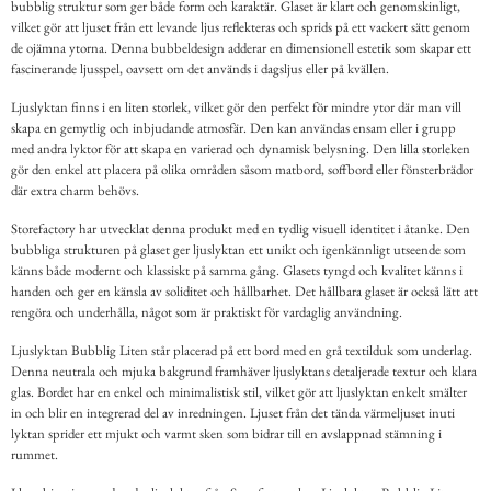
bubblig struktur som ger både form och karaktär. Glaset är klart och genomskinligt,
vilket gör att ljuset från ett levande ljus reflekteras och sprids på ett vackert sätt genom
de ojämna ytorna. Denna bubbeldesign adderar en dimensionell estetik som skapar ett
fascinerande ljusspel, oavsett om det används i dagsljus eller på kvällen.
Ljuslyktan finns i en liten storlek, vilket gör den perfekt för mindre ytor där man vill
skapa en gemytlig och inbjudande atmosfär. Den kan användas ensam eller i grupp
med andra lyktor för att skapa en varierad och dynamisk belysning. Den lilla storleken
gör den enkel att placera på olika områden såsom matbord, soffbord eller fönsterbrädor
där extra charm behövs.
Storefactory har utvecklat denna produkt med en tydlig visuell identitet i åtanke. Den
bubbliga strukturen på glaset ger ljuslyktan ett unikt och igenkännligt utseende som
känns både modernt och klassiskt på samma gång. Glasets tyngd och kvalitet känns i
handen och ger en känsla av soliditet och hållbarhet. Det hållbara glaset är också lätt att
rengöra och underhålla, något som är praktiskt för vardaglig användning.
Ljuslyktan Bubblig Liten står placerad på ett bord med en grå textilduk som underlag.
Denna neutrala och mjuka bakgrund framhäver ljuslyktans detaljerade textur och klara
glas. Bordet har en enkel och minimalistisk stil, vilket gör att ljuslyktan enkelt smälter
in och blir en integrerad del av inredningen. Ljuset från det tända värmeljuset inuti
lyktan sprider ett mjukt och varmt sken som bidrar till en avslappnad stämning i
rummet.