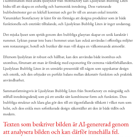
I kombination med andra ljuslyktor från Storefactory kan Ljuslyktan Bubblig Liten
bidra till att skapa en enhetlig och harmonisk inredning. Dess varierande
bubbelmönster ger en lekfull kontrast och ger liv till en annars enkel interiör.
Varumärket Storefactory är känt för sin förmåga att designa produkter som är både
funktionella och estetiskt tilltalande, och Ljuslyktan Bubblig Liten är inget undantag.
Det mjuka ljuset som sprids genom den bubbliga glasytan skapar en unik karaktär i
rummet. Lyktan passar inte bara i hemmet utan kan också användas i offentliga miljöer
som restauranger, hotell och butiker där man vill skapa en välkomnande atmosfär.
Eftersom ljuslyktan är robust och hållbar, kan den användas både inomhus och
utomhus, förutsatt att man är försiktig med exponering för extrema väderförhållanden.
Ljuslyktan Bubblig Liten är en utmärkt presentidé till någon som uppskattar design
och estetik, och den erbjuder en perfekt balans mellan dekorativ funktion och praktisk
användbarhet.
Sammanfattningsvis är Ljuslyktan Bubblig Liten från Storefactory en mångsidig och
stilfull inredningsdetalj som på ett utsökt sätt kombinerar form och funktion. Dess
bubbliga struktur och klara glas gör den till ett iögonfallande tillskott i vilket rum som
helst, och dess enkla men sofistikerade design säkerställer att den är både tidlös och
modern.