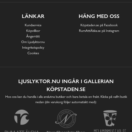
LÄNKAR
HÄNG MED OSS
Kundservice
Köpstaden.se på Facebook
Köpvillkor
RumAttÄlska.se på Instagram
Ångerrätt
Om Ljuslyktor.nu
Integritetspolicy
Cookies
LJUSLYKTOR.NU INGÅR I GALLERIAN
KÖPSTADEN.SE
Hos oss kan du handla i alla anslutna butiker och bara betala en frakt. Klicka på valfri butik
nedan (din varukorg följer automatiskt med):