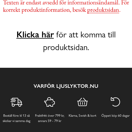
Klicka här
för att komma till
produktsidan.
VARFÖR LJUSLYKTOR.NU
Beställ före kl 13 så
Fraktfritt över 799 kr,
Klarna, Swish & kort
Öppet köp 60 dagar
skickar vi samma dag
annars 59 - 79 kr