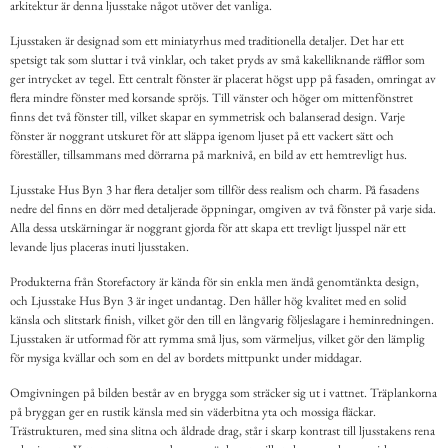
arkitektur är denna ljusstake något utöver det vanliga.
Ljusstaken är designad som ett miniatyrhus med traditionella detaljer. Det har ett
spetsigt tak som sluttar i två vinklar, och taket pryds av små kakelliknande räfflor som
ger intrycket av tegel. Ett centralt fönster är placerat högst upp på fasaden, omringat av
flera mindre fönster med korsande spröjs. Till vänster och höger om mittenfönstret
finns det två fönster till, vilket skapar en symmetrisk och balanserad design. Varje
fönster är noggrant utskuret för att släppa igenom ljuset på ett vackert sätt och
föreställer, tillsammans med dörrarna på marknivå, en bild av ett hemtrevligt hus.
Ljusstake Hus Byn 3 har flera detaljer som tillför dess realism och charm. På fasadens
nedre del finns en dörr med detaljerade öppningar, omgiven av två fönster på varje sida.
Alla dessa utskärningar är noggrant gjorda för att skapa ett trevligt ljusspel när ett
levande ljus placeras inuti ljusstaken.
Produkterna från Storefactory är kända för sin enkla men ändå genomtänkta design,
och Ljusstake Hus Byn 3 är inget undantag. Den håller hög kvalitet med en solid
känsla och slitstark finish, vilket gör den till en långvarig följeslagare i heminredningen.
Ljusstaken är utformad för att rymma små ljus, som värmeljus, vilket gör den lämplig
för mysiga kvällar och som en del av bordets mittpunkt under middagar.
Omgivningen på bilden består av en brygga som sträcker sig ut i vattnet. Träplankorna
på bryggan ger en rustik känsla med sin väderbitna yta och mossiga fläckar.
Trästrukturen, med sina slitna och åldrade drag, står i skarp kontrast till ljusstakens rena