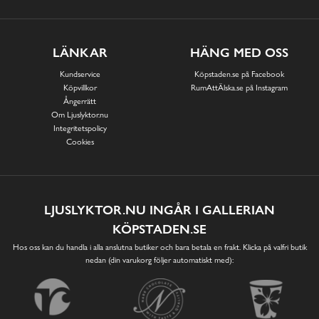
LÄNKAR
HÄNG MED OSS
Kundservice
Köpstaden.se på Facebook
Köpvillkor
RumAttÄlska.se på Instagram
Ångerrätt
Om Ljuslyktor.nu
Integritetspolicy
Cookies
LJUSLYKTOR.NU INGÅR I GALLERIAN
KÖPSTADEN.SE
Hos oss kan du handla i alla anslutna butiker och bara betala en frakt. Klicka på valfri butik
nedan (din varukorg följer automatiskt med):