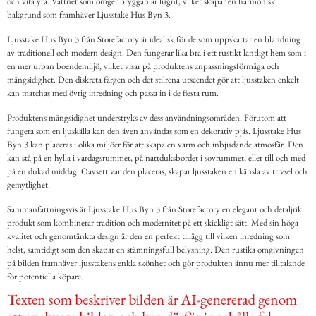
och vita yta. Vattnet som omger bryggan är lugnt, vilket skapar en harmonisk
bakgrund som framhäver Ljusstake Hus Byn 3.
Ljusstake Hus Byn 3 från Storefactory är idealisk för de som uppskattar en blandning
av traditionell och modern design. Den fungerar lika bra i ett rustikt lantligt hem som i
en mer urban boendemiljö, vilket visar på produktens anpassningsförmåga och
mångsidighet. Den diskreta färgen och det stilrena utseendet gör att ljusstaken enkelt
kan matchas med övrig inredning och passa in i de flesta rum.
Produktens mångsidighet understryks av dess användningsområden. Förutom att
fungera som en ljuskälla kan den även användas som en dekorativ pjäs. Ljusstake Hus
Byn 3 kan placeras i olika miljöer för att skapa en varm och inbjudande atmosfär. Den
kan stå på en hylla i vardagsrummet, på nattduksbordet i sovrummet, eller till och med
på en dukad middag. Oavsett var den placeras, skapar ljusstaken en känsla av trivsel och
gemytlighet.
Sammanfattningsvis är Ljusstake Hus Byn 3 från Storefactory en elegant och detaljrik
produkt som kombinerar tradition och modernitet på ett skickligt sätt. Med sin höga
kvalitet och genomtänkta design är den en perfekt tillägg till vilken inredning som
helst, samtidigt som den skapar en stämningsfull belysning. Den rustika omgivningen
på bilden framhäver ljusstakens enkla skönhet och gör produkten ännu mer tilltalande
för potentiella köpare.