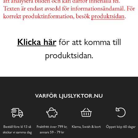
Klicka här
för att komma till
produktsidan.
VARFÖR LJUSLYKTOR.NU
Beställ före kl 13 så
Fraktfritt över 799 kr,
Klarna, Swish & kort
Öppet köp 60 dagar
skickar vi samma dag
annars 59 - 79 kr