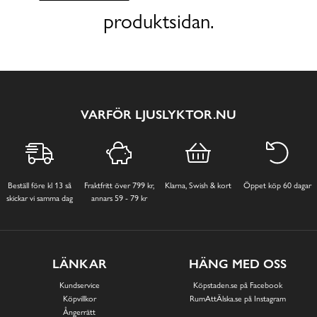
produktsidan.
VARFÖR LJUSLYKTOR.NU
Beställ före kl 13 så
Fraktfritt över 799 kr,
Klarna, Swish & kort
Öppet köp 60 dagar
skickar vi samma dag
annars 59 - 79 kr
LÄNKAR
HÄNG MED OSS
Kundservice
Köpstaden.se på Facebook
Köpvillkor
RumAttÄlska.se på Instagram
Ångerrätt