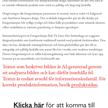
Dess robusta konstruktion och detaljfokuserade design säkerställer att den inte bara är
en estetiskt tilltalande produkt utan också en pålitlig och långvarig ljuskälla.
Omgivningen där fotogenlampan presenteras är neutral, med en enkel vit bakgrund
som framhäver lampans design. Den avskalade bakgrunden gör att alla detaljer på
fotogenlampan blir tydligt synliga och fokus hålls på produkten utan störande element
vilket underlättar en närmare granskning av lampans egenskaper.
Sammanfattningsvis är Fotogenlampa Rak Vit Liten från Strömshaga en noggrant
designad produkt som kombinerar traditionell estetisk med praktisk funktionalitet. Dess
släta vita bas, detaljerade mässingsbrännare och klara glasbehållare gör den till en
mångsidig och pålitlig ljuskälla som passar lika bra i rustika som moderna inredningar.
Denna fotogenlampa är en tidlös belysningslösning som både dekorerar och lyser upp
hemmet på ett atmosfäriskt och funktionellt sätt.
Klicka här
för att komma till