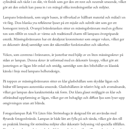
cylindrisk och täckt i en slät, vit finish som ger den ett rent och neutralt utseende, vilket
gör att den enkelt kan passa in i en mängd olika inredningsstilar och miljöer.
Lampans bränsletank, som utgör basen, är tillverkad av hållbart material och målad i en
vit färg. Dess blanka yta reflekterar ljuset på ett mjukt och subtilt sätt som ger ett
homogent intryck. Ovanpå bränsletanken sitter en mässingsbrännare med en gyllene
ton som tillför en touch av värme och traditionell charm till lampans övergripande
estetik. Mässingsbrännaren har ett detaljerat kronmönster som omger veken, vilket ger
en dekorativ detalj samtidigt som det säkerställer funktionalitet och säkerhet.
Veken, som centreras i brännaren, är justerbar med hjälp av en liten mässingsskruv på
sidan av lampan. Denna skruv är utformad med en dekorativ knopp, vilket gör att
justeringen av lågan blir enkel och smidig, samtidigt som den bibehåller en klassisk
känsla i linje med lampans helhetsdesign.
På toppen av mässingsbrännaren sitter en klar glasbehållare som skyddar lågan och
bidrar till lampans autentiska utseende. Glasbehållaren är relativt hög och avsmalnande,
vilket ger lampan dess karakteristiska rak form. Det klara glaset möjliggör en klar och
oförändrad uppfattning av lågan, vilket ger ett behagligt och diffust ljus som lyser upp
omgivningen utan att blända.
Fotogenlampan Rak Vit Liten från Strömshaga är designad för att användas med
flytande fotogenbränsle. Lampan är både lätt att fylla på och tända, vilket gör den till
en praktisk lösning för strömlösa miljöer eller dekorativ belysning vid speciella tillfällen.