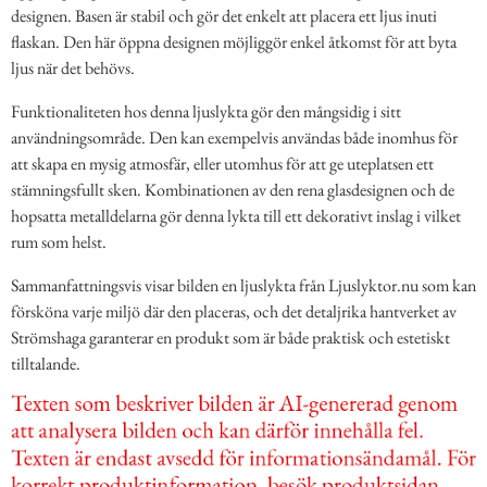
designen. Basen är stabil och gör det enkelt att placera ett ljus inuti
flaskan. Den här öppna designen möjliggör enkel åtkomst för att byta
ljus när det behövs.
Funktionaliteten hos denna ljuslykta gör den mångsidig i sitt
användningsområde. Den kan exempelvis användas både inomhus för
att skapa en mysig atmosfär, eller utomhus för att ge uteplatsen ett
stämningsfullt sken. Kombinationen av den rena glasdesignen och de
hopsatta metalldelarna gör denna lykta till ett dekorativt inslag i vilket
rum som helst.
Sammanfattningsvis visar bilden en ljuslykta från Ljuslyktor.nu som kan
försköna varje miljö där den placeras, och det detaljrika hantverket av
Strömshaga garanterar en produkt som är både praktisk och estetiskt
tilltalande.