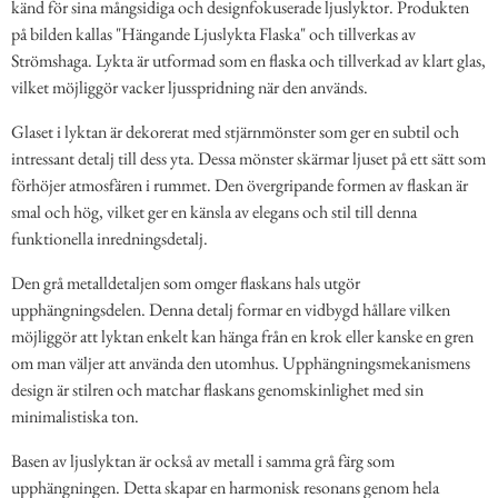
känd för sina mångsidiga och designfokuserade ljuslyktor. Produkten
på bilden kallas "Hängande Ljuslykta Flaska" och tillverkas av
Strömshaga. Lykta är utformad som en flaska och tillverkad av klart glas,
vilket möjliggör vacker ljusspridning när den används.
Glaset i lyktan är dekorerat med stjärnmönster som ger en subtil och
intressant detalj till dess yta. Dessa mönster skärmar ljuset på ett sätt som
förhöjer atmosfären i rummet. Den övergripande formen av flaskan är
smal och hög, vilket ger en känsla av elegans och stil till denna
funktionella inredningsdetalj.
Den grå metalldetaljen som omger flaskans hals utgör
upphängningsdelen. Denna detalj formar en vidbygd hållare vilken
möjliggör att lyktan enkelt kan hänga från en krok eller kanske en gren
om man väljer att använda den utomhus. Upphängningsmekanismens
design är stilren och matchar flaskans genomskinlighet med sin
minimalistiska ton.
Basen av ljuslyktan är också av metall i samma grå färg som
upphängningen. Detta skapar en harmonisk resonans genom hela