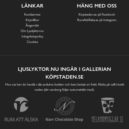
LÄNKAR
HÄNG MED OSS
Kundservice
Köpstaden.se på Facebook
Köpvillkor
RumAttÄlska.se på Instagram
Ångerrätt
Om Ljuslyktor.nu
Integritetspolicy
Cookies
LJUSLYKTOR.NU INGÅR I GALLERIAN
KÖPSTADEN.SE
Hos oss kan du handla i alla anslutna butiker och bara betala en frakt. Klicka på valfri butik
nedan (din varukorg följer automatiskt med):