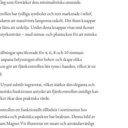
 färg som förstärker dess minimalistiska utseende.
rollen har tydliga symboler och text markerade i relief,
ändaren att manövrera lamporna enkelt. Det finns knappar
lätta att urskilja. Under dessa knappar visas små ikoner
usstyrkenivåer – med minus- och plustecken för att minska
ällningar specificerade för 4, 6, 8 och 10 timmars
t anpassa belysningen efter behov och skapa olika
ken gör att fjärrkontrollen lätt ryms i handen, vilket är en
g.
Uyuni subtilt ingraverat, vilket stärker den eleganta och
netiska funktionen antyder att fjärrkontrollen smidigt kan
ilket ökar dess praktiska värde.
ntrollen ett funktionellt tillbehör i sortimentet hos
etiska och praktiska aspekter har beaktats. Denna bild av
m Magnet Vit illustrerar ett smart och användarvänligt