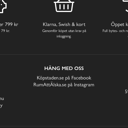
ver 799 kr
Klarna, Swish & kort
Öppet k
 79 kr.
Genomför köpet utan krav på
Full bytes- och re
inloggning.
HÄNG MED OSS
Köpstaden.se på Facebook
RumAttÄlska.se på Instagram
5
nu
cy