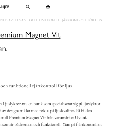
NJER
BILD AV ELEGANT OCH FUNKTIONELL FJÄRRKONTROLL FÖR LJUS
Premium Magnet Vit
an.
 och funktionell fjärrkontroll för ljus
n Ljuslyktor.nu, en butik som specialiserar sig på ljuslyktor
 av designartiklar med fokus på ljuskvalitet. På bilden
ntroll Premium Magnet Vit från varumärket Uyuni.
 som är både enkel och funktionell. Ytan på fjärrkontrollen