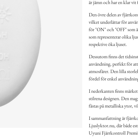
är jämn och har en klar vit
Den övre delen av fjärrkont
vilket underlättar för anv
för "ON" och "OFF" som är 
som representerar olika lj
respektive öka ljuset.
Dessutom finns det tidsinst
användning, perfekt för at
atmosfärer. Den lilla storle
fördel för enkel användnin
I nederkanten finns märket 
stilrena designen. Den mag
fästas på metalliska ytor, v
I sammanfattning är fjärrko
Ljuslyktor.nu, där både est
Uyuni Fjärrkontroll Premiu