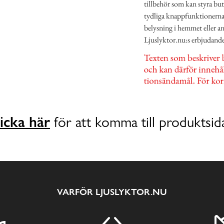
tillbehör som kan styra but
tydliga knappfunktionerna g
belysning i hemmet eller a
Ljuslyktor.nu:s erbjudand
icka här
för att komma till produktsid
VARFÖR LJUSLYKTOR.NU