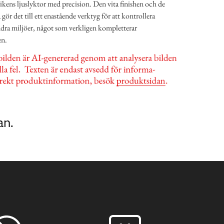
ikens ljuslyktor med precision. Den vita finishen och de
ör det till ett enastående verktyg för att kontrollera
ndra miljöer, något som verkligen kompletterar
en.
an.