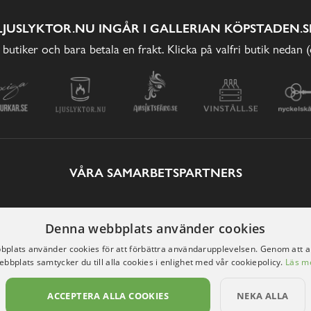
LJUSLYKTOR.NU INGÅR I GALLERIAN KÖPSTADEN.S
 butiker och bara betala en frakt. Klicka på valfri butik nedan 
VÅRA SAMARBETSPARTNERS
Denna webbplats använder cookies
plats använder cookies för att förbättra användarupplevelsen. Genom att 
ebbplats samtycker du till alla cookies i enlighet med vår cookiepolicy.
Läs m
ACCEPTERA ALLA COOKIES
NEKA ALLA