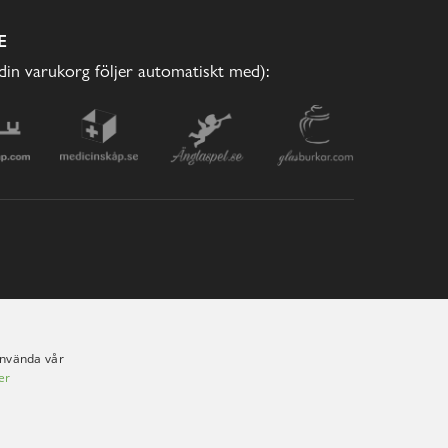
E
(din varukorg följer automatiskt med):
använda vår
er