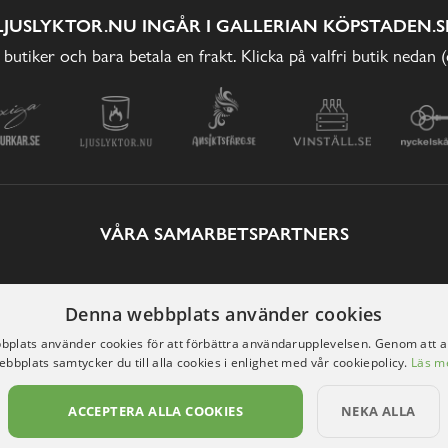
LJUSLYKTOR.NU INGÅR I GALLERIAN KÖPSTADEN.S
 butiker och bara betala en frakt. Klicka på valfri butik nedan 
VÅRA SAMARBETSPARTNERS
Denna webbplats använder cookies
plats använder cookies för att förbättra användarupplevelsen. Genom att 
ebbplats samtycker du till alla cookies i enlighet med vår cookiepolicy.
Läs m
ACCEPTERA ALLA COOKIES
NEKA ALLA