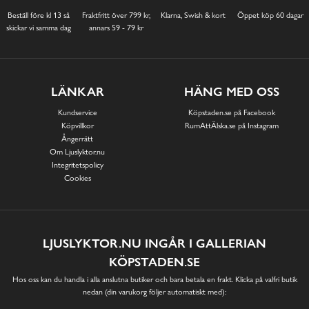
Beställ före kl 13 så
Fraktfritt över 799 kr,
Klarna, Swish & kort
Öppet köp 60 dagar
skickar vi samma dag
annars 59 - 79 kr
LÄNKAR
HÄNG MED OSS
Kundservice
Köpstaden.se på Facebook
Köpvillkor
RumAttÄlska.se på Instagram
Ångerrätt
Om Ljuslyktor.nu
Integritetspolicy
Cookies
LJUSLYKTOR.NU INGÅR I GALLERIAN
KÖPSTADEN.SE
Hos oss kan du handla i alla anslutna butiker och bara betala en frakt. Klicka på valfri butik
nedan (din varukorg följer automatiskt med):