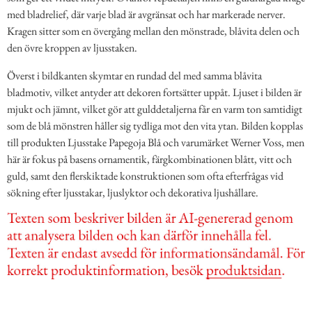
med bladrelief, där varje blad är avgränsat och har markerade nerver.
Kragen sitter som en övergång mellan den mönstrade, blåvita delen och
den övre kroppen av ljusstaken.
Överst i bildkanten skymtar en rundad del med samma blåvita
bladmotiv, vilket antyder att dekoren fortsätter uppåt. Ljuset i bilden är
mjukt och jämnt, vilket gör att gulddetaljerna får en varm ton samtidigt
som de blå mönstren håller sig tydliga mot den vita ytan. Bilden kopplas
till produkten Ljusstake Papegoja Blå och varumärket Werner Voss, men
här är fokus på basens ornamentik, färgkombinationen blått, vitt och
guld, samt den flerskiktade konstruktionen som ofta efterfrågas vid
sökning efter ljusstakar, ljuslyktor och dekorativa ljushållare.