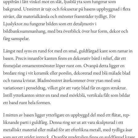
uppifrån i lätt vinkel mot en slät, ljusblå yta som fungerar som
bakgrund. Utsnittet är tajt och fokuserar på basens uppbyggnad i flera
nivåer, där materialkänsla och mönster framträder tydligt. För
Ljuslyktor.nu fungerar bilden som ett detaljmotiv i
bildbankssammanhang, med bra överblick över hur form, dekor och
färg samspelar.
Längst ned syns en rund fot med en smal, guldfärgad kant som ramar in
basen. Precis innanför kanten finns en dekorativ bård i relief, där ett
finmejslat ornamentmönster löper runt om. Ovanpå detta ligger en
bredare ring i vit keramik eller porslin, dekorerad med blå målade blad
och tunna kvistar. Bladmönstret återkommer över ytan med små
variationer i penseldrag, vilket gör att varje blad får en egen struktur.
Intill ytterkanten sitter en rand med mörkblå, vertikala fält som bildar
ett band runt hela formen.
I mitten av basen ligger ytterligare en uppbyggd del med ett flätat, rep-
liknande parti i guldfärg. Denna ring ser ut att vara skulpterad i ett
metalliskt material eller målad för att efterlikna metall, med tydliga åsar
som ger ett vridet intryck. Ovanför repdetaljen finns en guldfärgad krage