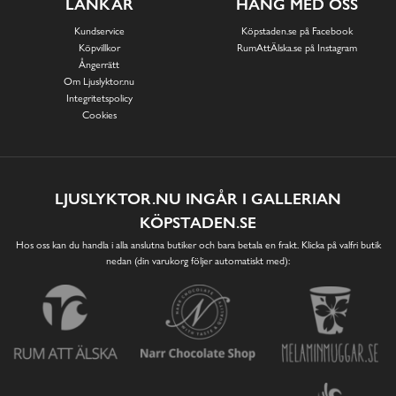
LÄNKAR
HÄNG MED OSS
Kundservice
Köpstaden.se på Facebook
Köpvillkor
RumAttÄlska.se på Instagram
Ångerrätt
Om Ljuslyktor.nu
Integritetspolicy
Cookies
LJUSLYKTOR.NU INGÅR I GALLERIAN
KÖPSTADEN.SE
Hos oss kan du handla i alla anslutna butiker och bara betala en frakt. Klicka på valfri butik
nedan (din varukorg följer automatiskt med):