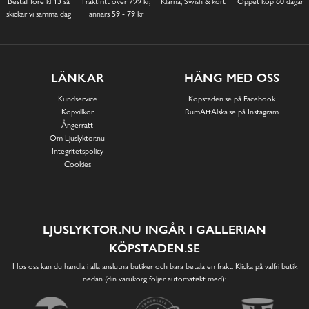
Beställ före kl 13 så
Fraktfritt över 799 kr,
Klarna, Swish & kort
Öppet köp 60 dagar
skickar vi samma dag
annars 59 - 79 kr
LÄNKAR
HÄNG MED OSS
Kundservice
Köpstaden.se på Facebook
Köpvillkor
RumAttÄlska.se på Instagram
Ångerrätt
Om Ljuslyktor.nu
Integritetspolicy
Cookies
LJUSLYKTOR.NU INGÅR I GALLERIAN
KÖPSTADEN.SE
Hos oss kan du handla i alla anslutna butiker och bara betala en frakt. Klicka på valfri butik
nedan (din varukorg följer automatiskt med):