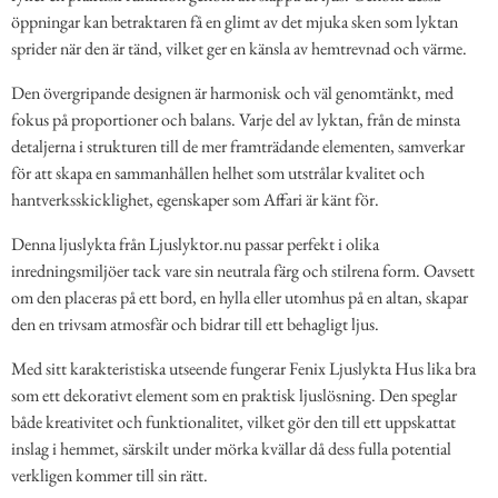
öppningar kan betraktaren få en glimt av det mjuka sken som lyktan
sprider när den är tänd, vilket ger en känsla av hemtrevnad och värme.
Den övergripande designen är harmonisk och väl genomtänkt, med
fokus på proportioner och balans. Varje del av lyktan, från de minsta
detaljerna i strukturen till de mer framträdande elementen, samverkar
för att skapa en sammanhållen helhet som utstrålar kvalitet och
hantverksskicklighet, egenskaper som Affari är känt för.
Denna ljuslykta från Ljuslyktor.nu passar perfekt i olika
inredningsmiljöer tack vare sin neutrala färg och stilrena form. Oavsett
om den placeras på ett bord, en hylla eller utomhus på en altan, skapar
den en trivsam atmosfär och bidrar till ett behagligt ljus.
Med sitt karakteristiska utseende fungerar Fenix Ljuslykta Hus lika bra
som ett dekorativt element som en praktisk ljuslösning. Den speglar
både kreativitet och funktionalitet, vilket gör den till ett uppskattat
inslag i hemmet, särskilt under mörka kvällar då dess fulla potential
verkligen kommer till sin rätt.