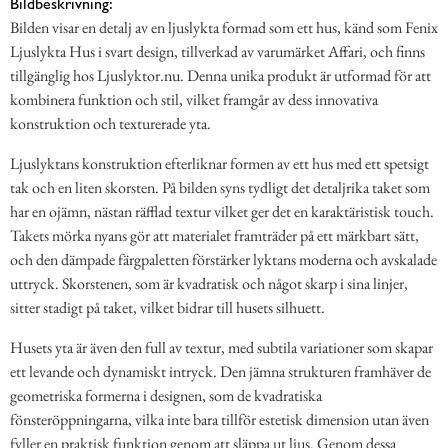
Bildbeskrivning:
Bilden visar en detalj av en ljuslykta formad som ett hus, känd som Fenix
Ljuslykta Hus i svart design, tillverkad av varumärket Affari, och finns
tillgänglig hos Ljuslyktor.nu. Denna unika produkt är utformad för att
kombinera funktion och stil, vilket framgår av dess innovativa
konstruktion och texturerade yta.
Ljuslyktans konstruktion efterliknar formen av ett hus med ett spetsigt
tak och en liten skorsten. På bilden syns tydligt det detaljrika taket som
har en ojämn, nästan räfflad textur vilket ger det en karaktäristisk touch.
Takets mörka nyans gör att materialet framträder på ett märkbart sätt,
och den dämpade färgpaletten förstärker lyktans moderna och avskalade
uttryck. Skorstenen, som är kvadratisk och något skarp i sina linjer,
sitter stadigt på taket, vilket bidrar till husets silhuett.
Husets yta är även den full av textur, med subtila variationer som skapar
ett levande och dynamiskt intryck. Den jämna strukturen framhäver de
geometriska formerna i designen, som de kvadratiska
fönsteröppningarna, vilka inte bara tillför estetisk dimension utan även
fyller en praktisk funktion genom att släppa ut ljus. Genom dessa