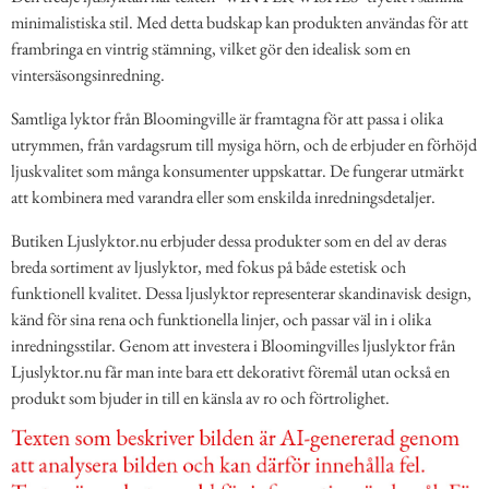
minimalistiska stil. Med detta budskap kan produkten användas för att
frambringa en vintrig stämning, vilket gör den idealisk som en
vintersäsongsinredning.
Samtliga lyktor från Bloomingville är framtagna för att passa i olika
utrymmen, från vardagsrum till mysiga hörn, och de erbjuder en förhöjd
ljuskvalitet som många konsumenter uppskattar. De fungerar utmärkt
att kombinera med varandra eller som enskilda inredningsdetaljer.
Butiken Ljuslyktor.nu erbjuder dessa produkter som en del av deras
breda sortiment av ljuslyktor, med fokus på både estetisk och
funktionell kvalitet. Dessa ljuslyktor representerar skandinavisk design,
känd för sina rena och funktionella linjer, och passar väl in i olika
inredningsstilar. Genom att investera i Bloomingvilles ljuslyktor från
Ljuslyktor.nu får man inte bara ett dekorativt föremål utan också en
produkt som bjuder in till en känsla av ro och förtrolighet.