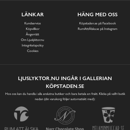
LÄNKAR
HÄNG MED OSS
Kundservice
Köpstaden.se på Facebook
Köpvillkor
RumAttÄlska.se på Instagram
Ångerrätt
Om Ljuslyktor.nu
Integritetspolicy
Cookies
LJUSLYKTOR.NU INGÅR I GALLERIAN
KÖPSTADEN.SE
Hos oss kan du handla i alla anslutna butiker och bara betala en frakt. Klicka på valfri butik
nedan (din varukorg följer automatiskt med):