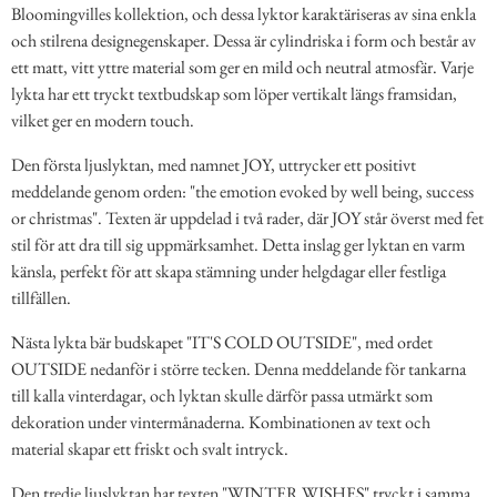
Bloomingvilles kollektion, och dessa lyktor karaktäriseras av sina enkla
och stilrena designegenskaper. Dessa är cylindriska i form och består av
ett matt, vitt yttre material som ger en mild och neutral atmosfär. Varje
lykta har ett tryckt textbudskap som löper vertikalt längs framsidan,
vilket ger en modern touch.
Den första ljuslyktan, med namnet JOY, uttrycker ett positivt
meddelande genom orden: "the emotion evoked by well being, success
or christmas". Texten är uppdelad i två rader, där JOY står överst med fet
stil för att dra till sig uppmärksamhet. Detta inslag ger lyktan en varm
känsla, perfekt för att skapa stämning under helgdagar eller festliga
tillfällen.
Nästa lykta bär budskapet "IT'S COLD OUTSIDE", med ordet
OUTSIDE nedanför i större tecken. Denna meddelande för tankarna
till kalla vinterdagar, och lyktan skulle därför passa utmärkt som
dekoration under vintermånaderna. Kombinationen av text och
material skapar ett friskt och svalt intryck.
Den tredje ljuslyktan har texten "WINTER WISHES" tryckt i samma