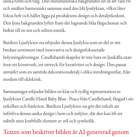
unika form och färg. Den minimalistiska bakgrunden ser ut att vara vit
och smälter harmoniskt samman med den blå ljuslyktan, vilket låter
fokus helt och hållet ligga på produktens design och detaljrikedom.
Den ljusa bakgrunden lyfter fram det lugnande blåa färgschemat och
bidrar till en ren och stilren estetik.
Butiken Ljuslyktor.nu erbjuder denna ljuslykta som en del av sitt
bredare sortiment med innovativa och designfokuserade
belysningslösningar. Candlehands skapelse är inte bara en ljuskälla utan
även ett konstverk, ett uttryck för kreativitet och design. Den passar
utmärkt som en samtida dekorationsdetalj i olika inredningsstilar, från
modern till eklektisk.
Sammantaget erbjuder bilden en klar och tydlig representation av
ljuslyktan Candle Hand Baby Blue - Peace från Candlehand, fångad i sin
enkelhet och funktion. Butiken Ljuslyktor.nu gör det enkelt att
införliva denna unika design i hem och miljöer, där den kan bli ett
subtilt men kraftfullt element av stil och symbolik.