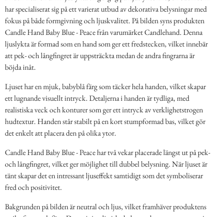
har specialiserat sig på ett varierat utbud av dekorativa belysningar med
fokus på både formgivning och ljuskvalitet. På bilden syns produkten
Candle Hand Baby Blue - Peace från varumärket Candlehand. Denna
ljuslykta är formad som en hand som ger ett fredstecken, vilket innebär
att pek- och långfingret är uppsträckta medan de andra fingrarna är
böjda inåt.
Ljuset har en mjuk, babyblå färg som täcker hela handen, vilket skapar
ett lugnande visuellt intryck. Detaljerna i handen är tydliga, med
realistiska veck och konturer som ger ett intryck av verklighetstrogen
hudtextur. Handen står stabilt på en kort stumpformad bas, vilket gör
det enkelt att placera den på olika ytor.
Candle Hand Baby Blue - Peace har två vekar placerade längst ut på pek-
och långfingret, vilket ger möjlighet till dubbel belysning. När ljuset är
tänt skapar det en intressant ljuseffekt samtidigt som det symboliserar
fred och positivitet.
Bakgrunden på bilden är neutral och ljus, vilket framhäver produktens