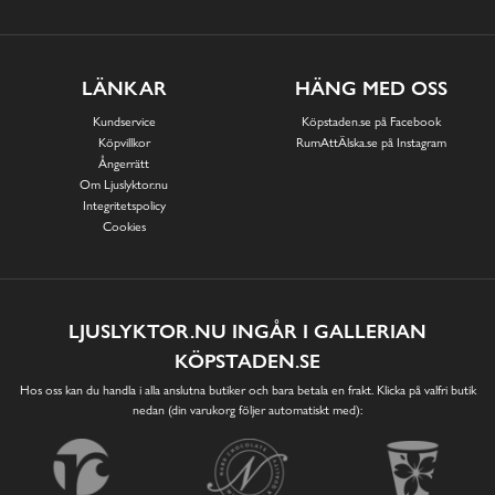
LÄNKAR
HÄNG MED OSS
Kundservice
Köpstaden.se på Facebook
Köpvillkor
RumAttÄlska.se på Instagram
Ångerrätt
Om Ljuslyktor.nu
Integritetspolicy
Cookies
LJUSLYKTOR.NU INGÅR I GALLERIAN
KÖPSTADEN.SE
Hos oss kan du handla i alla anslutna butiker och bara betala en frakt. Klicka på valfri butik
nedan (din varukorg följer automatiskt med):