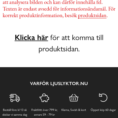
Klicka här
för att komma till
produktsidan.
VARFÖR LJUSLYKTOR.NU
Beställ före kl 13 så
Fraktfritt över 799 kr,
Klarna, Swish & kort
Öppet köp 60 dagar
skickar vi samma dag
annars 59 - 79 kr