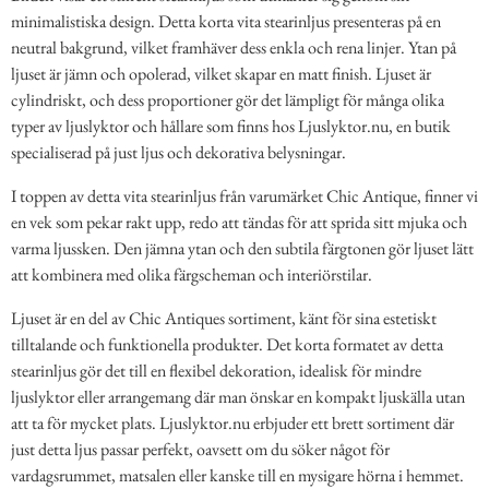
minimalistiska design. Detta korta vita stearinljus presenteras på en
neutral bakgrund, vilket framhäver dess enkla och rena linjer. Ytan på
ljuset är jämn och opolerad, vilket skapar en matt finish. Ljuset är
cylindriskt, och dess proportioner gör det lämpligt för många olika
typer av ljuslyktor och hållare som finns hos Ljuslyktor.nu, en butik
specialiserad på just ljus och dekorativa belysningar.
I toppen av detta vita stearinljus från varumärket Chic Antique, finner vi
en vek som pekar rakt upp, redo att tändas för att sprida sitt mjuka och
varma ljussken. Den jämna ytan och den subtila färgtonen gör ljuset lätt
att kombinera med olika färgscheman och interiörstilar.
Ljuset är en del av Chic Antiques sortiment, känt för sina estetiskt
tilltalande och funktionella produkter. Det korta formatet av detta
stearinljus gör det till en flexibel dekoration, idealisk för mindre
ljuslyktor eller arrangemang där man önskar en kompakt ljuskälla utan
att ta för mycket plats. Ljuslyktor.nu erbjuder ett brett sortiment där
just detta ljus passar perfekt, oavsett om du söker något för
vardagsrummet, matsalen eller kanske till en mysigare hörna i hemmet.