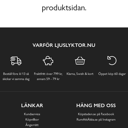
produktsidan.
VARFÖR LJUSLYKTOR.NU
Beställ före kl 13 så
Fraktfritt över 799 kr,
Klarna, Swish & kort
Öppet köp 60 dagar
skickar vi samma dag
annars 59 - 79 kr
LÄNKAR
HÄNG MED OSS
Kundservice
Köpstaden.se på Facebook
Köpvillkor
RumAttÄlska.se på Instagram
Ångerrätt