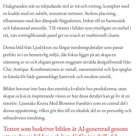
I bakgrunden står en inbjudande stol av trä och rotting, komplett med
en kudde med ett subtilt, texturerat mönster. Stolens placering,
tillsammans med den dämpade färgpaletten, bidrar till en harmonisk
och balanserad atmosfär. Till vänster i bilden syns ytterligare en möbel i
trä, vars rottingliknande panel ger en touch av traditionell charm.
Denna bild från Ljuslyktor.nu fångar inredningsdetaljer som passar
perfekt in i en hemtrevlig miljö, där fokus ligger på att skapa en
stämning av ro och elegans genom noggrant utvalda designföremål från
Chic Antique. Kombinationen av metall, naturmaterial och ljus speglar
en känsla för både gammeldags hantverk och modern estetik.
Bilden betonar inte bara den estetiska kvalitén hos produkterna, utan
skapar också en inspirerande vision av hur dessa detaljer kan ge liv åt en
interiör. Ljusstake Krona Med Blomster framhävs som en central del i
denna uppsättning, vilket gör den till en idealisk del av en personlig och
stilmedveten inredning.