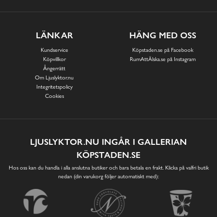
LÄNKAR
HÄNG MED OSS
Kundservice
Köpstaden.se på Facebook
Köpvillkor
RumAttÄlska.se på Instagram
Ångerrätt
Om Ljuslyktor.nu
Integritetspolicy
Cookies
LJUSLYKTOR.NU INGÅR I GALLERIAN
KÖPSTADEN.SE
Hos oss kan du handla i alla anslutna butiker och bara betala en frakt. Klicka på valfri butik
nedan (din varukorg följer automatiskt med):