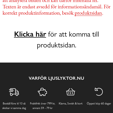
Klicka här
för att komma till
produktsidan.
VARFÖR LJUSLYKTOR.NU
Beställ före kl 13 så
Fraktfritt över 799 kr,
Klarna, Swish & kort
Öppet köp 60 dagar
skickar vi samma dag
annars 59 - 79 kr