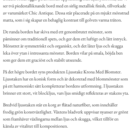
ser två piedestalliknande bord med en sirlig metallisk finish, tillverkade
av varumärket Chic Antique. Dessa står placerade på en mjukt mönstrad
matta, som i sig skapar en behaglig kontrast till golvets varma träton.
De runda borden har skiva med ett genombrutet mönster, som
påminner om traditionell spets, och ger dem ett luftigt och lätt intryck.
Mönstret är symmetriskt och organiskt, och det låter ljus och skugga
leka över ytan i intressanta mönster. Borden vilar på smala, böjda ben
som ger dem ett graciöst och stabilt utseende.
På det högre bordet syns produkten Ljusstake Krona Med Blomster.
Ljusstaken har en konisk form och är dekorerad med blommönster som
på ett harmoniskt sätt kompletterar bordens utformning. I ljusstaken
brinner ett stort, vit blockljus, vars ljus smidigt reflekteras av stakens yta.
Bredvid ljusstaken står en korg av flätad naturfiber, som innehåller
frodig grön konstväxtlighet. Växtens bladverk uppvisar nyanser av grönt
som framhäver växlingarna mellan ljus och skugga, vilket tillför en
känsla av vitalitet till kompositionen.