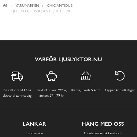
VARUMÄRKEN
CHIC ANTIQUE
LJUSLYKTA HUS #4 ANTIQUE CREME
VARFÖR LJUSLYKTOR.NU
Beställ före kl 13 så
Fraktfritt över 799 kr,
Klarna, Swish & kort
Öppet köp 60 dagar
skickar vi samma dag
annars 59 - 79 kr
LÄNKAR
HÄNG MED OSS
Kundservice
Köpstaden.se på Facebook