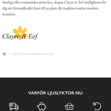
lantliga eller romantiska uttrycket, skapar Clayre & Eef möjligheter för
dig att förvandla ditt hem till en plats där tradition möter modern
komfort.
LJUSSTAKE KANIN ANTIKGULD
VARFÖR LJUSLYKTOR.NU