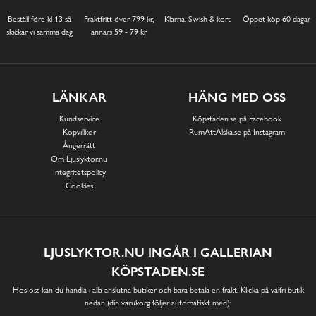
Beställ före kl 13 så
Fraktfritt över 799 kr,
Klarna, Swish & kort
Öppet köp 60 dagar
skickar vi samma dag
annars 59 - 79 kr
LÄNKAR
HÄNG MED OSS
Kundservice
Köpstaden.se på Facebook
Köpvillkor
RumAttÄlska.se på Instagram
Ångerrätt
Om Ljuslyktor.nu
Integritetspolicy
Cookies
LJUSLYKTOR.NU INGÅR I GALLERIAN
KÖPSTADEN.SE
Hos oss kan du handla i alla anslutna butiker och bara betala en frakt. Klicka på valfri butik
nedan (din varukorg följer automatiskt med):