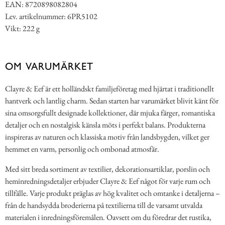
EAN: 8720898082804
Lev. artikelnummer: 6PR5102
Vikt: 222 g
OM VARUMÄRKET
Clayre & Eef är ett holländskt familjeföretag med hjärtat i traditionellt
hantverk och lantlig charm. Sedan starten har varumärket blivit känt för
sina omsorgsfullt designade kollektioner, där mjuka färger, romantiska
detaljer och en nostalgisk känsla möts i perfekt balans. Produkterna
inspireras av naturen och klassiska motiv från landsbygden, vilket ger
hemmet en varm, personlig och ombonad atmosfär.
Med sitt breda sortiment av textilier, dekorationsartiklar, porslin och
heminredningsdetaljer erbjuder Clayre & Eef något för varje rum och
tillfälle. Varje produkt präglas av hög kvalitet och omtanke i detaljerna –
från de handsydda broderierna på textilierna till de varsamt utvalda
materialen i inredningsföremålen. Oavsett om du föredrar det rustika,